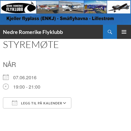
Søk
Nedre Romerike Flyklubb
HOPP
STYREMØTE
PRIMÆ
TIL
INNHOLD
NÅR
07.06.2016
19:00 - 21:00
LEGG TIL PÅ KALENDER
Last ned ICS
Google Kalender