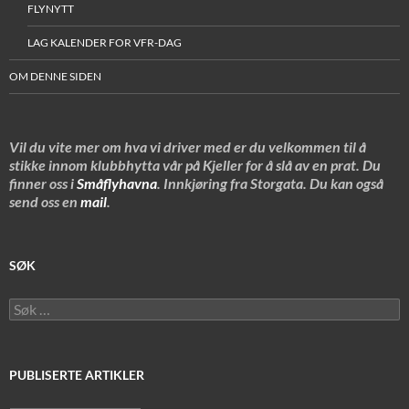
FLYNYTT
LAG KALENDER FOR VFR-DAG
OM DENNE SIDEN
Vil du vite mer om hva vi driver med er du velkommen til å
stikke innom klubbhytta vår på Kjeller for å slå av en prat. Du
finner oss i
Småflyhavna
. Innkjøring fra Storgata. Du kan også
send oss en
mail
.
SØK
Søk
etter:
PUBLISERTE ARTIKLER