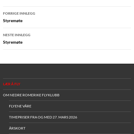
Innleggsnavigasjon
FORRIGE INNLEGG
Styremøte
NESTE INNLEGG
Styremøte
LÆR Å FLY
OM NEDRE ROMERIKE FLYKLUBB
FLYENE VÅRE
TIMEPRISER FRA OG MED 27. MARS 2026
ÅRSKORT