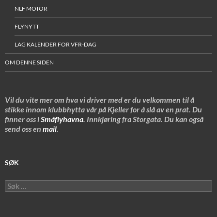
NLF MOTOR
FLYNYTT
LAG KALENDER FOR VFR-DAG
OM DENNE SIDEN
Vil du vite mer om hva vi driver med er du velkommen til å
stikke innom klubbhytta vår på Kjeller for å slå av en prat. Du
finner oss i
Småflyhavna
. Innkjøring fra Storgata. Du kan også
send oss en
mail
.
SØK
Søk
etter: