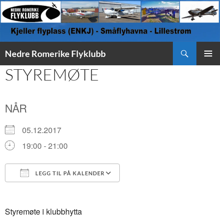
Søk
Nedre Romerike Flyklubb
HOPP
STYREMØTE
PRIMÆ
TIL
INNHOLD
NÅR
05.12.2017
19:00 - 21:00
LEGG TIL PÅ KALENDER
Last ned ICS
Google Kalender
Styremøte i klubbhytta