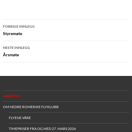
Innleggsnavigasjon
FORRIGE INNLEGG
Styremøte
NESTE INNLEGG
Årsmøte
LÆR Å FLY
OM NEDRE ROMERIKE FLYKLUBB
FLYENE VÅRE
TIMEPRISER FRA OG MED 27. MARS 2026