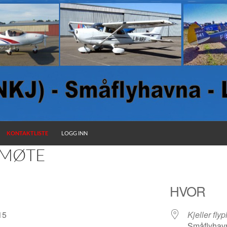
KONTAKTLISTE
LOGG INN
EMØTE
HVOR
2015
Kjeller flyp
Småflyhavn