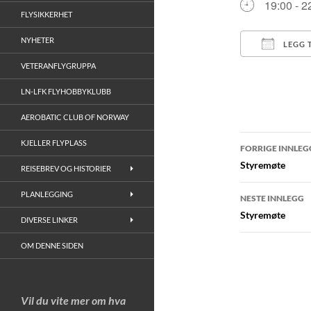
19:00 - 2
FLYSIKKERHET
NYHETER
LEGG 
VETERANFLYGRUPPA
Last ned
LN-LFK FLYHOBBYKLUBB
AEROBATIC CLUB OF NORWAY
Innleggs
KJELLER FLYPLASS
FORRIGE INNLEG
Styremøte
REISEBREV OG HISTORIER
PLANLEGGING
NESTE INNLEGG
Styremøte
DIVERSE LINKER
OM DENNE SIDEN
Vil du vite mer om hva