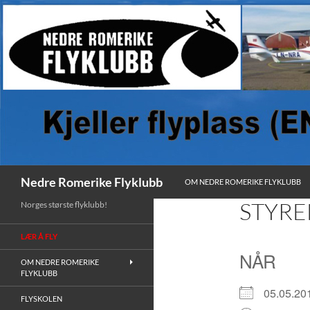
HOPP TIL INNHOLD
Søk
Nedre Romerike Flyklubb
OM NEDRE ROMERIKE FLYKLUBB
STYR
Norges største flyklubb!
LÆR Å FLY
NÅR
OM NEDRE ROMERIKE
FLYKLUBB
05.05.
FLYSKOLEN