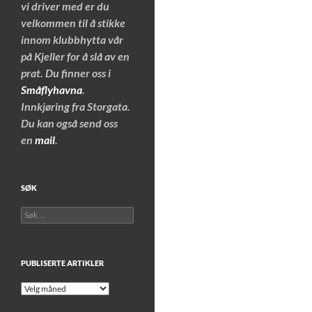
vi driver med er du
velkommen til å stikke
innom klubbhytta vår
på Kjeller for å slå av en
prat. Du finner oss i
Småflyhavna
.
Innkjøring fra Storgata.
Du kan også send oss
en
mail
.
SØK
Søk
etter:
PUBLISERTE ARTIKLER
Publiserte
artikler