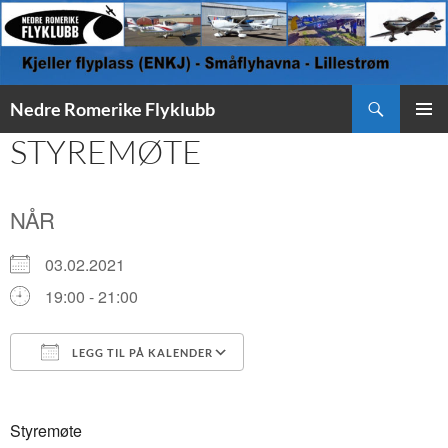
Søk
Nedre Romerike Flyklubb
HOPP
STYREMØTE
PRIMÆ
TIL
INNHOLD
NÅR
03.02.2021
19:00 - 21:00
LEGG TIL PÅ KALENDER
Last ned ICS
Google Kalender
Styremøte