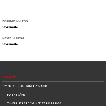
Innleggsnavigasjon
FORRIGE INNLEGG
Styremøte
NESTE INNLEGG
Styremøte
LÆR Å FLY
OM NEDRE ROMERIKE FLYKLUBB
FLYENE VÅRE
TIMEPRISER FRA OG MED 27. MARS 2026