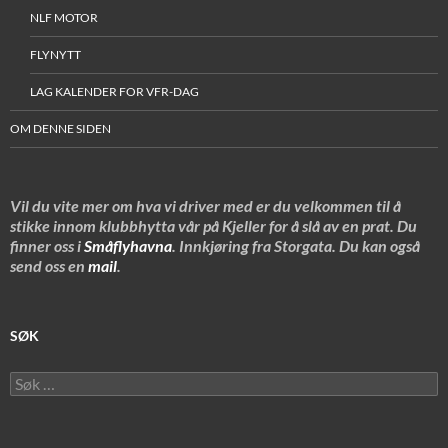
NLF MOTOR
FLYNYTT
LAG KALENDER FOR VFR-DAG
OM DENNE SIDEN
Vil du vite mer om hva vi driver med er du velkommen til å
stikke innom klubbhytta vår på Kjeller for å slå av en prat. Du
finner oss i
Småflyhavna
. Innkjøring fra Storgata. Du kan også
send oss en
mail
.
SØK
Søk
etter: