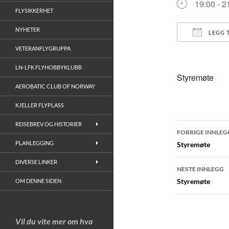
19:00 - 2
FLYSIKKERHET
NYHETER
LEGG 
VETERANFLYGRUPPA
Last ned
LN-LFK FLYHOBBYKLUBB
Styremøte
AEROBATIC CLUB OF NORWAY
KJELLER FLYPLASS
Innleggs
REISEBREV OG HISTORIER
FORRIGE INNLEG
PLANLEGGING
Styremøte
DIVERSE LINKER
NESTE INNLEGG
Styremøte
OM DENNE SIDEN
Vil du vite mer om hva