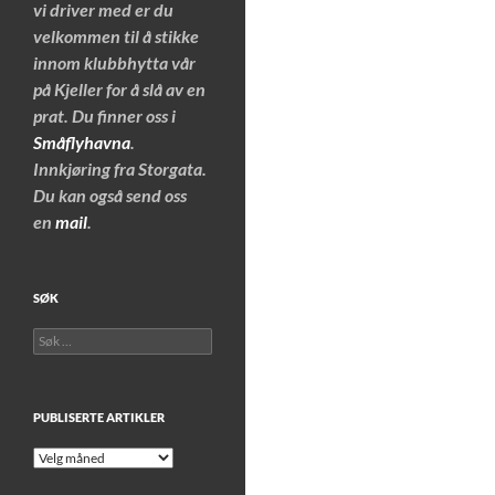
vi driver med er du
velkommen til å stikke
innom klubbhytta vår
på Kjeller for å slå av en
prat. Du finner oss i
Småflyhavna
.
Innkjøring fra Storgata.
Du kan også send oss
en
mail
.
SØK
Søk
etter:
PUBLISERTE ARTIKLER
Publiserte
artikler