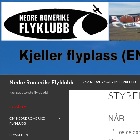
HOPP TIL INNHOLD
Søk
Nedre Romerike Flyklubb
OM NEDRE ROMERIKE FLYKLUBB
STYR
Norges største flyklubb!
LÆR Å FLY
NÅR
OM NEDRE ROMERIKE
FLYKLUBB
05.05.
FLYSKOLEN