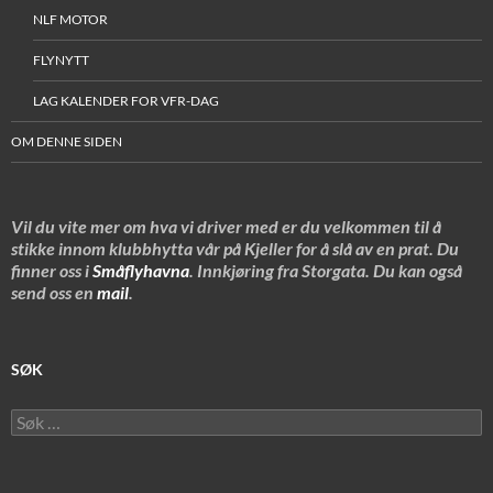
NLF MOTOR
FLYNYTT
LAG KALENDER FOR VFR-DAG
OM DENNE SIDEN
Vil du vite mer om hva vi driver med er du velkommen til å
stikke innom klubbhytta vår på Kjeller for å slå av en prat. Du
finner oss i
Småflyhavna
. Innkjøring fra Storgata. Du kan også
send oss en
mail
.
SØK
Søk
etter: