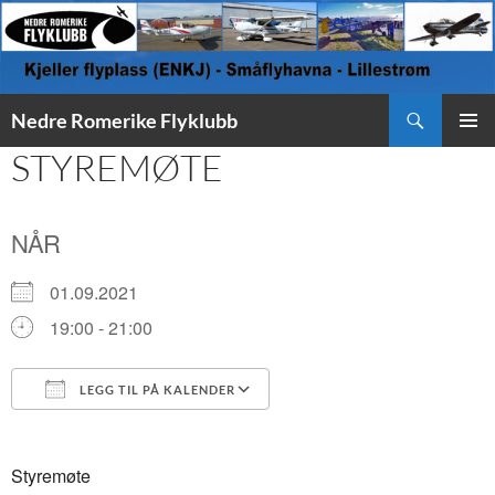
Søk
Nedre Romerike Flyklubb
HOPP
STYREMØTE
PRIMÆ
TIL
INNHOLD
NÅR
01.09.2021
19:00 - 21:00
LEGG TIL PÅ KALENDER
Last ned ICS
Google Kalender
Styremøte