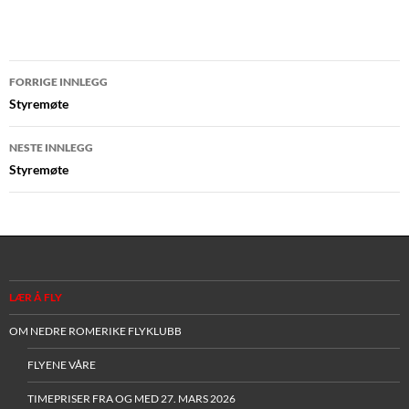
Innleggsnavigasjon
FORRIGE INNLEGG
Styremøte
NESTE INNLEGG
Styremøte
LÆR Å FLY
OM NEDRE ROMERIKE FLYKLUBB
FLYENE VÅRE
TIMEPRISER FRA OG MED 27. MARS 2026