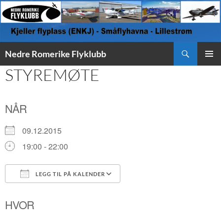
Søk
Nedre Romerike Flyklubb
HOPP
STYREMØTE
PRIMÆ
TIL
INNHOLD
NÅR
09.12.2015
19:00 - 22:00
LEGG TIL PÅ KALENDER
Last ned ICS
Google Kalender
HVOR