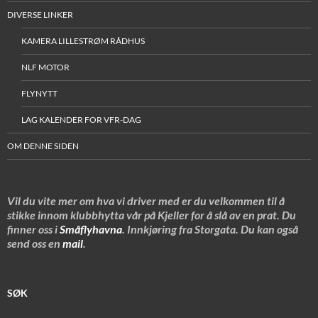
DIVERSE LINKER
KAMERA LILLESTRØM RÅDHUS
NLF MOTOR
FLYNYTT
LAG KALENDER FOR VFR-DAG
OM DENNE SIDEN
Vil du vite mer om hva vi driver med er du velkommen til å
stikke innom klubbhytta vår på Kjeller for å slå av en prat. Du
finner oss i
Småflyhavna
. Innkjøring fra Storgata. Du kan også
send oss en
mail
.
SØK