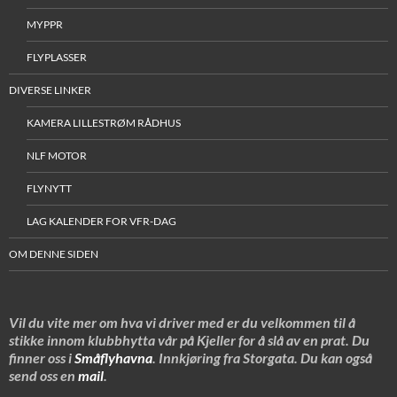
MYPPR
FLYPLASSER
DIVERSE LINKER
KAMERA LILLESTRØM RÅDHUS
NLF MOTOR
FLYNYTT
LAG KALENDER FOR VFR-DAG
OM DENNE SIDEN
Vil du vite mer om hva vi driver med er du velkommen til å
stikke innom klubbhytta vår på Kjeller for å slå av en prat. Du
finner oss i
Småflyhavna
. Innkjøring fra Storgata. Du kan også
send oss en
mail
.