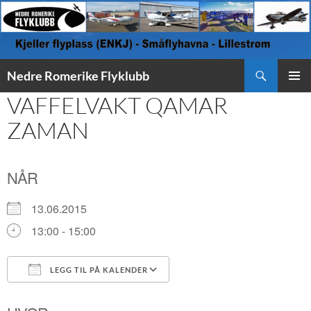
Søk
Nedre Romerike Flyklubb
HOPP
VAFFELVAKT QAMAR
PRIMÆ
TIL
INNHOLD
ZAMAN
NÅR
13.06.2015
13:00 - 15:00
LEGG TIL PÅ KALENDER
Last ned ICS
Google Kalender