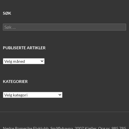
SØK
Søk
etter:
PUBLISERTE ARTIKLER
Publiserte
artikler
KATEGORIER
Kategorier
Nedre Romerike Flyklubb, Småflyhavna, 2007 Kjeller. Org.nr. 985 785