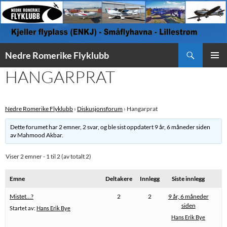
Søk
Nedre Romerike Flyklubb
HOPP
HANGARPRAT
PRIMÆ
TIL
INNHOLD
Nedre Romerike Flyklubb
›
Diskusjonsforum
›
Hangarprat
Dette forumet har 2 emner, 2 svar, og ble sist oppdatert
9 år, 6 måneder siden
av
Mahmood Akbar
.
Viser 2 emner - 1 til 2 (av totalt 2)
Emne
Deltakere
Innlegg
Siste innlegg
Mistet…?
2
2
9 år, 6 måneder
siden
Startet av:
Hans Erik Bye
Hans Erik Bye