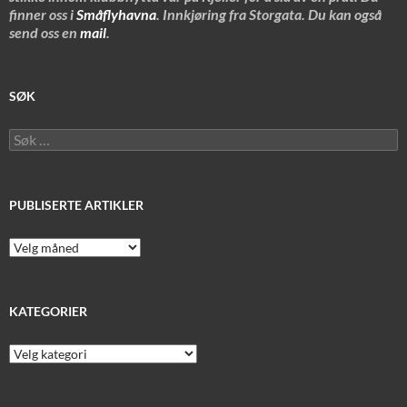
finner oss i
Småflyhavna
. Innkjøring fra Storgata. Du kan også
send oss en
mail
.
SØK
Søk
etter:
PUBLISERTE ARTIKLER
Publiserte
artikler
KATEGORIER
Kategorier