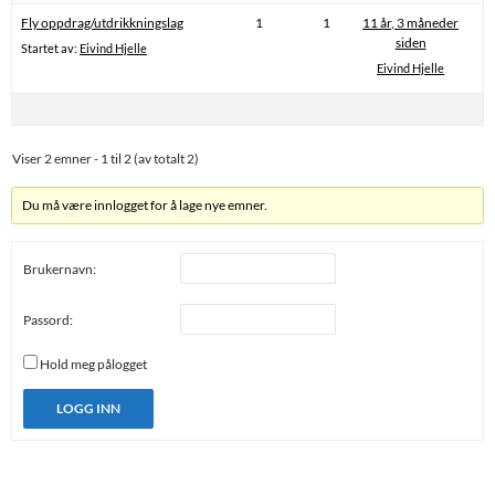
Fly oppdrag/utdrikkningslag
1
1
11 år, 3 måneder
siden
Startet av:
Eivind Hjelle
Eivind Hjelle
Viser 2 emner - 1 til 2 (av totalt 2)
Du må være innlogget for å lage nye emner.
Brukernavn:
Passord:
Hold meg pålogget
LOGG INN