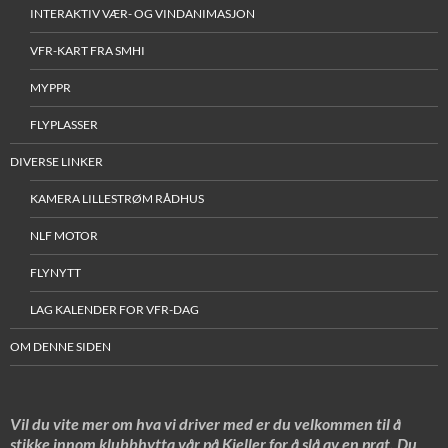
INTERAKTIV VÆR- OG VINDANIMASJON
VFR-KART FRA SMHI
MYPPR
FLYPLASSER
DIVERSE LINKER
KAMERA LILLESTRØM RÅDHUS
NLF MOTOR
FLYNYTT
LAG KALENDER FOR VFR-DAG
OM DENNE SIDEN
Vil du vite mer om hva vi driver med er du velkommen til å
stikke innom klubbhytta vår på Kjeller for å slå av en prat. Du