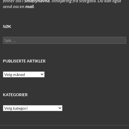
finner oss i
Småflyhavna
. Innkjøring fra Storgata. Du kan også
send oss en
mail
.
SØK
Søk
etter:
PUBLISERTE ARTIKLER
Publiserte
artikler
KATEGORIER
Kategorier