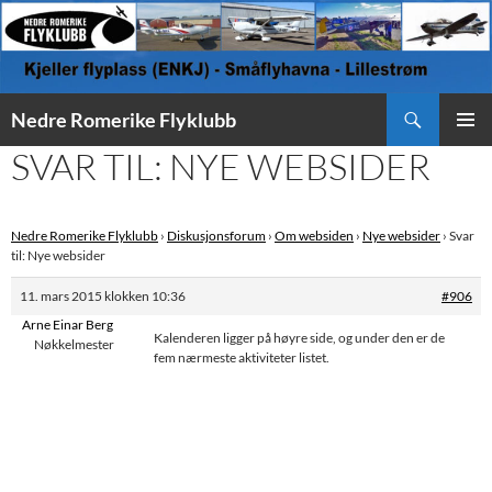
Søk
Nedre Romerike Flyklubb
HOPP
SVAR TIL: NYE WEBSIDER
PRIMÆ
TIL
INNHOLD
Nedre Romerike Flyklubb
›
Diskusjonsforum
›
Om websiden
›
Nye websider
›
Svar
til: Nye websider
11. mars 2015 klokken 10:36
#906
Arne Einar Berg
Kalenderen ligger på høyre side, og under den er de
Nøkkelmester
fem nærmeste aktiviteter listet.