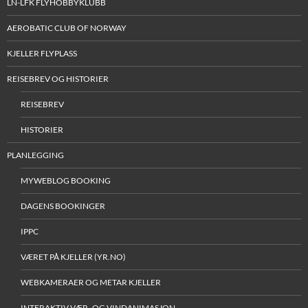
LN-LFK FLYHOBBYKLUBB
AEROBATIC CLUB OF NORWAY
KJELLER FLYPLASS
REISEBREV OG HISTORIER
REISEBREV
HISTORIER
PLANLEGGING
MYWEBLOG BOOKING
DAGENS BOOKINGER
IPPC
VÆRET PÅ KJELLER (YR.NO)
WEBKAMERAER OG METAR KJELLER
INTERAKTIV VÆR- OG VINDANIMASJON