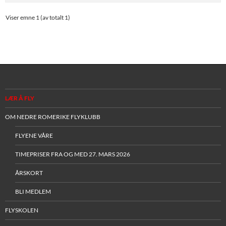
Viser emne 1 (av totalt 1)
LÆR Å FLY
OM NEDRE ROMERIKE FLYKLUBB
FLYENE VÅRE
TIMEPRISER FRA OG MED 27. MARS 2026
ÅRSKORT
BLI MEDLEM
FLYSKOLEN