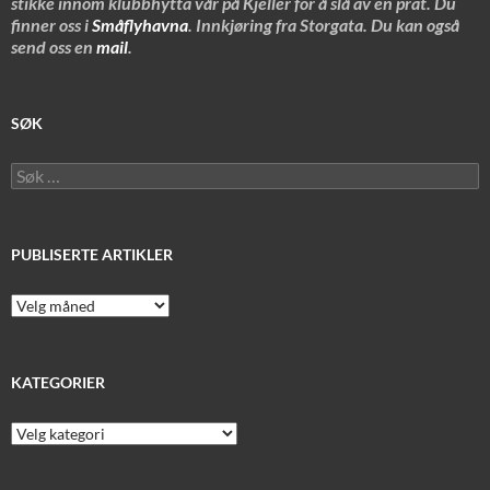
stikke innom klubbhytta vår på Kjeller for å slå av en prat. Du
finner oss i
Småflyhavna
. Innkjøring fra Storgata. Du kan også
send oss en
mail
.
SØK
Søk
etter:
PUBLISERTE ARTIKLER
Publiserte
artikler
KATEGORIER
Kategorier