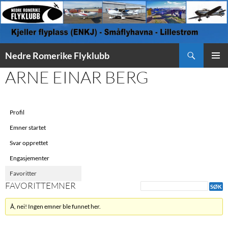
Søk
Nedre Romerike Flyklubb
HOPP
ARNE EINAR BERG
PRIMÆ
TIL
INNHOLD
Profil
Emner startet
Svar opprettet
Engasjementer
Favoritter
FAVORITTEMNER
Å, nei! Ingen emner ble funnet her.