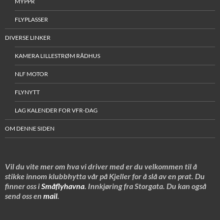
MYPPR
FLYPLASSER
DIVERSE LINKER
KAMERA LILLESTRØM RÅDHUS
NLF MOTOR
FLYNYTT
LAG KALENDER FOR VFR-DAG
OM DENNE SIDEN
Vil du vite mer om hva vi driver med er du velkommen til å
stikke innom klubbhytta vår på Kjeller for å slå av en prat. Du
finner oss i
Småflyhavna
. Innkjøring fra Storgata. Du kan også
send oss en
mail
.