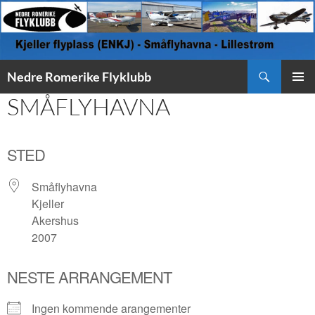
Søk
Nedre Romerike Flyklubb
HOPP
SMÅFLYHAVNA
PRIMÆ
TIL
INNHOLD
STED
Småflyhavna
Kjeller
Akershus
2007
NESTE ARRANGEMENT
Ingen kommende arangementer