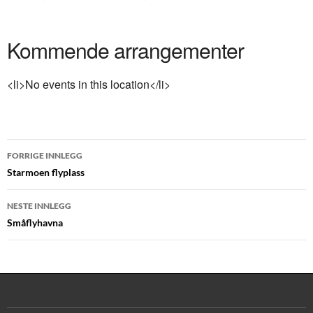
Kommende arrangementer
<li>No events in this location</li>
Innleggsnavigasjon
FORRIGE INNLEGG
Starmoen flyplass
NESTE INNLEGG
Småflyhavna