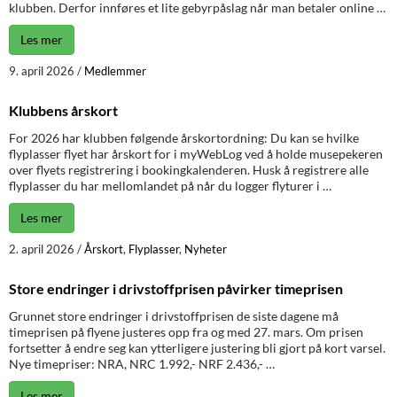
klubben. Derfor innføres et lite gebyrpåslag når man betaler online …
Les mer
9. april 2026
/
Medlemmer
Klubbens årskort
For 2026 har klubben følgende årskortordning: Du kan se hvilke
flyplasser flyet har årskort for i myWebLog ved å holde musepekeren
over flyets registrering i bookingkalenderen. Husk å registrere alle
flyplasser du har mellomlandet på når du logger flyturer i …
Les mer
2. april 2026
/
Årskort
,
Flyplasser
,
Nyheter
Store endringer i drivstoffprisen påvirker timeprisen
Grunnet store endringer i drivstoffprisen de siste dagene må
timeprisen på flyene justeres opp fra og med 27. mars. Om prisen
fortsetter å endre seg kan ytterligere justering bli gjort på kort varsel.
Nye timepriser: NRA, NRC 1.992,- NRF 2.436,- …
Les mer