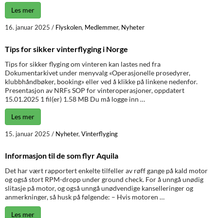
Les mer
16. januar 2025
/
Flyskolen
,
Medlemmer
,
Nyheter
Tips for sikker vinterflyging i Norge
Tips for sikker flyging om vinteren kan lastes ned fra
Dokumentarkivet under menyvalg «Operasjonelle prosedyrer,
klubbhåndbøker, booking» eller ved å klikke på linkene nedenfor.
Presentasjon av NRFs SOP for vinteroperasjoner, oppdatert
15.01.2025 1 fil(er) 1.58 MB Du må logge inn …
Les mer
15. januar 2025
/
Nyheter
,
Vinterflyging
Informasjon til de som flyr Aquila
Det har vært rapportert enkelte tilfeller av røff gange på kald motor
og også stort RPM-dropp under ground check. For å unngå unødig
slitasje på motor, og også unngå unødvendige kanselleringer og
anmerkninger, så husk på følgende: – Hvis motoren …
Les mer