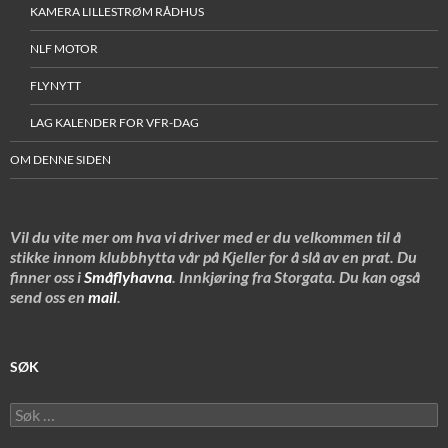
KAMERA LILLESTRØM RÅDHUS
NLF MOTOR
FLYNYTT
LAG KALENDER FOR VFR-DAG
OM DENNE SIDEN
Vil du vite mer om hva vi driver med er du velkommen til å
stikke innom klubbhytta vår på Kjeller for å slå av en prat. Du
finner oss i
Småflyhavna
. Innkjøring fra Storgata. Du kan også
send oss en
mail
.
SØK
Søk
etter: