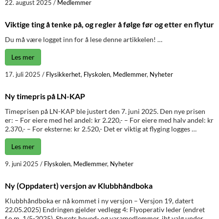
22. august 2025
/
Medlemmer
Viktige ting å tenke på, og regler å følge før og etter en flytur
Du må være logget inn for å lese denne artikkelen! …
Les mer
17. juli 2025
/
Flysikkerhet
,
Flyskolen
,
Medlemmer
,
Nyheter
Ny timepris på LN-KAP
Timeprisen på LN-KAP ble justert den 7. juni 2025. Den nye prisen
er: – For eiere med hel andel: kr 2.220,- – For eiere med halv andel: kr
2.370,- – For eksterne: kr 2.520,- Det er viktig at flyging logges …
Les mer
9. juni 2025
/
Flyskolen
,
Medlemmer
,
Nyheter
Ny (Oppdatert) versjon av Klubbhåndboka
Klubbhåndboka er nå kommet i ny versjon – Versjon 19, datert
22.05.2025) Endringen gjelder vedlegg 4: Flyoperativ leder (endret
f.o.m. 1/5-2025). Styrets hoved- og varamedlemmer, iht valg under