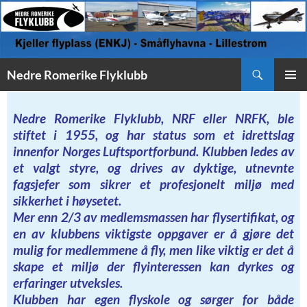
Søk
Nedre Romerike Flyklubb
HOPP
PRIMÆ
TIL
INNHOLD
Nedre Romerike Flyklubb, NRF eller NRFK, ble
stiftet i 1955, og har status som et idrettslag
innenfor Norges Luftsportforbund. Klubben ledes av
et valgt styre, og drives av dyktige, utnevnte
fagsjefer som sikrer et profesjonelt miljø med
sikkerhet i høysetet.
Mer enn 2/3 av medlemsmassen har flysertifikat, og
en av klubbens viktigste oppgaver er å gjøre det
mulig for medlemmene å fly, men like viktig er det å
skape et miljø der flyinteressen kan dyrkes og
erfaringer utveksles.
Klubben har egen flyskole og sørger for både