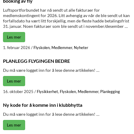
booking av fly
Luftsportforbundet har nå sendt ut alle fakturaer for
medlemskontingent for 2026. Litt avhengig av når de ble sendt ut kan
forfallsdato ha vært litt forskjellig, men de fleste hadde betalingsfrist
31. januar. Noen fakturaer som ble sendt ut i november/desember …
Les mer
1. februar 2026
/
Flyskolen
,
Medlemmer
,
Nyheter
PLANLEGG FLYGINGEN BEDRE
Du må være logget inn for å lese denne artikkelen! …
Les mer
16. oktober 2025
/
Flysikkerhet
,
Flyskolen
,
Medlemmer
,
Planlegging
Ny kode for å komme inn i klubbhytta
Du må være logget inn for å lese denne artikkelen! …
Les mer