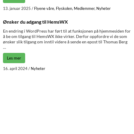
13. januar 2025
/
Flyene våre
,
Flyskolen
,
Medlemmer
,
Nyheter
Ønsker du adgang til HemsWX
En endring i WordPress har ført til at funksjonen på hjemmesiden for
å be om tilgang til HemsWX ikke virker. Derfor oppfordre vi de som
ønsker slik tilgang om inntil videre å sende en epost til Thomas Berg
…
Les mer
16. april 2024
/
Nyheter