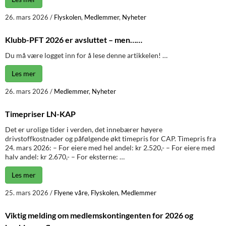
26. mars 2026
/
Flyskolen
,
Medlemmer
,
Nyheter
Klubb-PFT 2026 er avsluttet – men……
Du må være logget inn for å lese denne artikkelen! …
Les mer
26. mars 2026
/
Medlemmer
,
Nyheter
Timepriser LN-KAP
Det er urolige tider i verden, det innebærer høyere
drivstoffkostnader og påfølgende økt timepris for CAP. Timepris fra
24. mars 2026: – For eiere med hel andel: kr 2.520,- – For eiere med
halv andel: kr 2.670,- – For eksterne: …
Les mer
25. mars 2026
/
Flyene våre
,
Flyskolen
,
Medlemmer
Viktig melding om medlemskontingenten for 2026 og