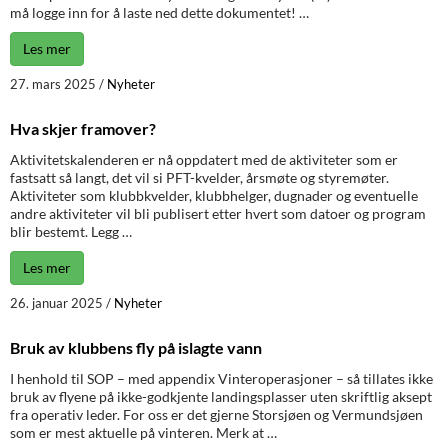
må logge inn for å laste ned dette dokumentet! …
Les mer
27. mars 2025
/
Nyheter
Hva skjer framover?
Aktivitetskalenderen er nå oppdatert med de aktiviteter som er
fastsatt så langt, det vil si PFT-kvelder, årsmøte og styremøter.
Aktiviteter som klubbkvelder, klubbhelger, dugnader og eventuelle
andre aktiviteter vil bli publisert etter hvert som datoer og program
blir bestemt. Legg …
Les mer
26. januar 2025
/
Nyheter
Bruk av klubbens fly på islagte vann
I henhold til SOP – med appendix Vinteroperasjoner – så tillates ikke
bruk av flyene på ikke-godkjente landingsplasser uten skriftlig aksept
fra operativ leder. For oss er det gjerne Storsjøen og Vermundsjøen
som er mest aktuelle på vinteren. Merk at …