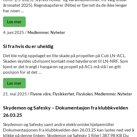
årsmøtet 2025). Regnskapsfører (Nibe) er fjernet da de ikke lenger
har noen …
Les mer
4. juni 2025
/
Medlemmer
,
Nyheter
Si fra hvis du er uheldig
Det ble nylig oppdaget en lite skade på propellen på Cub LN-ACL.
Skaden skyldes utvilsomt kontakt med høyderoret til LN-NRF. Som
kjent er det trangt i hangaren og propell på ACL må stå i en gitt
posisjon for at det …
Les mer
21. mai 2025
/
Flyene våre
,
Flysikkerhet
,
Flyskolen
,
Medlemmer
,
Nyheter
Skydemon og Safesky – Dokumentasjon fra klubbkvelden
26.03.25
Skydemon og Safesky samt andre elektroniske hjelpemidler
Dokumentasjonen fra klubbkvelden den 26.03.25 kan lastes ned ved å
klikke på denne linken: Skydemon og Safesky 1 fil(er) 387.98 KB Du