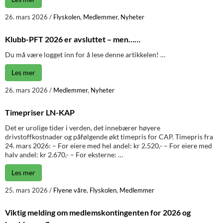
26. mars 2026
/
Flyskolen
,
Medlemmer
,
Nyheter
Klubb-PFT 2026 er avsluttet – men……
Du må være logget inn for å lese denne artikkelen! …
Les mer
26. mars 2026
/
Medlemmer
,
Nyheter
Timepriser LN-KAP
Det er urolige tider i verden, det innebærer høyere
drivstoffkostnader og påfølgende økt timepris for CAP. Timepris fra
24. mars 2026: – For eiere med hel andel: kr 2.520,- – For eiere med
halv andel: kr 2.670,- – For eksterne: …
Les mer
25. mars 2026
/
Flyene våre
,
Flyskolen
,
Medlemmer
Viktig melding om medlemskontingenten for 2026 og