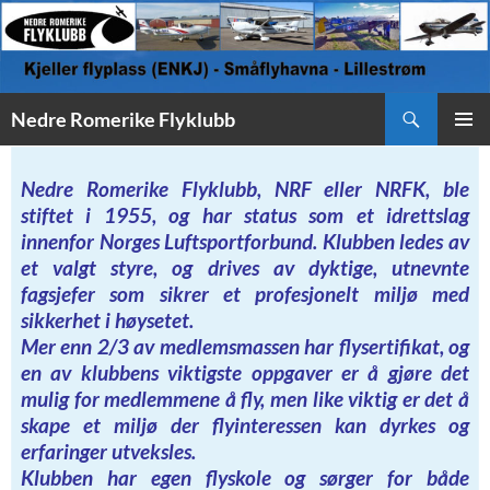
Søk
Nedre Romerike Flyklubb
HOPP
PRIMÆ
TIL
INNHOLD
Nedre Romerike Flyklubb, NRF eller NRFK, ble
stiftet i 1955, og har status som et idrettslag
innenfor Norges Luftsportforbund. Klubben ledes av
et valgt styre, og drives av dyktige, utnevnte
fagsjefer som sikrer et profesjonelt miljø med
sikkerhet i høysetet.
Mer enn 2/3 av medlemsmassen har flysertifikat, og
en av klubbens viktigste oppgaver er å gjøre det
mulig for medlemmene å fly, men like viktig er det å
skape et miljø der flyinteressen kan dyrkes og
erfaringer utveksles.
Klubben har egen flyskole og sørger for både