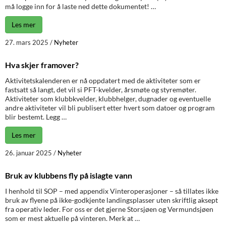
må logge inn for å laste ned dette dokumentet! …
Les mer
27. mars 2025
/
Nyheter
Hva skjer framover?
Aktivitetskalenderen er nå oppdatert med de aktiviteter som er
fastsatt så langt, det vil si PFT-kvelder, årsmøte og styremøter.
Aktiviteter som klubbkvelder, klubbhelger, dugnader og eventuelle
andre aktiviteter vil bli publisert etter hvert som datoer og program
blir bestemt. Legg …
Les mer
26. januar 2025
/
Nyheter
Bruk av klubbens fly på islagte vann
I henhold til SOP – med appendix Vinteroperasjoner – så tillates ikke
bruk av flyene på ikke-godkjente landingsplasser uten skriftlig aksept
fra operativ leder. For oss er det gjerne Storsjøen og Vermundsjøen
som er mest aktuelle på vinteren. Merk at …