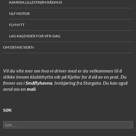
KAMERA LILLESTRØM RÅDHUS
NLF MOTOR
FLYNYTT
LAG KALENDER FOR VFR-DAG
OM DENNE SIDEN
Vil du vite mer om hva vi driver med er du velkommen til å
stikke innom klubbhytta vår på Kjeller for å slå av en prat. Du
finner oss i
Småflyhavna
. Innkjøring fra Storgata. Du kan også
send oss en
mail
.
SØK
Søk
etter: