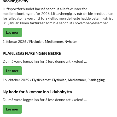
booking av fly
Luftsportforbundet har nå sendt ut alle fakturaer for
medlemskontingent for 2026. Litt avhengig av når de ble sendt ut kan
forfallsdato ha vært litt forskjellig, men de fleste hadde betalingsfrist
31. januar. Noen fakturaer som ble sendt ut i november/desember …
Les mer
1. februar 2026
/
Flyskolen
,
Medlemmer
,
Nyheter
PLANLEGG FLYGINGEN BEDRE
Du må være logget inn for å lese denne artikkelen! …
Les mer
16. oktober 2025
/
Flysikkerhet
,
Flyskolen
,
Medlemmer
,
Planlegging
Ny kode for å komme inn i klubbhytta
Du må være logget inn for å lese denne artikkelen! …
Les mer