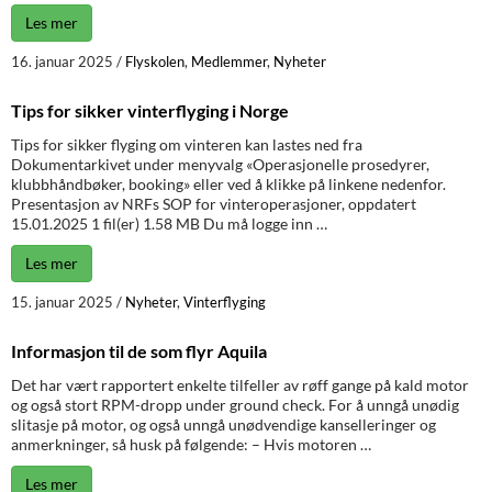
Les mer
16. januar 2025
/
Flyskolen
,
Medlemmer
,
Nyheter
Tips for sikker vinterflyging i Norge
Tips for sikker flyging om vinteren kan lastes ned fra
Dokumentarkivet under menyvalg «Operasjonelle prosedyrer,
klubbhåndbøker, booking» eller ved å klikke på linkene nedenfor.
Presentasjon av NRFs SOP for vinteroperasjoner, oppdatert
15.01.2025 1 fil(er) 1.58 MB Du må logge inn …
Les mer
15. januar 2025
/
Nyheter
,
Vinterflyging
Informasjon til de som flyr Aquila
Det har vært rapportert enkelte tilfeller av røff gange på kald motor
og også stort RPM-dropp under ground check. For å unngå unødig
slitasje på motor, og også unngå unødvendige kanselleringer og
anmerkninger, så husk på følgende: – Hvis motoren …
Les mer