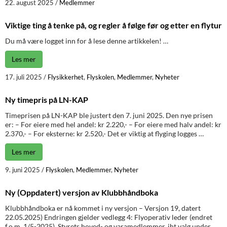
22. august 2025
/
Medlemmer
Viktige ting å tenke på, og regler å følge før og etter en flytur
Du må være logget inn for å lese denne artikkelen! …
Les mer
17. juli 2025
/
Flysikkerhet
,
Flyskolen
,
Medlemmer
,
Nyheter
Ny timepris på LN-KAP
Timeprisen på LN-KAP ble justert den 7. juni 2025. Den nye prisen
er: – For eiere med hel andel: kr 2.220,- – For eiere med halv andel: kr
2.370,- – For eksterne: kr 2.520,- Det er viktig at flyging logges …
Les mer
9. juni 2025
/
Flyskolen
,
Medlemmer
,
Nyheter
Ny (Oppdatert) versjon av Klubbhåndboka
Klubbhåndboka er nå kommet i ny versjon – Versjon 19, datert
22.05.2025) Endringen gjelder vedlegg 4: Flyoperativ leder (endret
f.o.m. 1/5-2025). Styrets hoved- og varamedlemmer, iht valg under