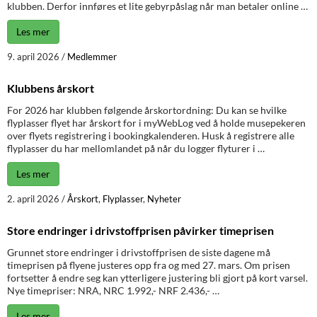
klubben. Derfor innføres et lite gebyrpåslag når man betaler online …
Les mer
9. april 2026
/
Medlemmer
Klubbens årskort
For 2026 har klubben følgende årskortordning: Du kan se hvilke
flyplasser flyet har årskort for i myWebLog ved å holde musepekeren
over flyets registrering i bookingkalenderen. Husk å registrere alle
flyplasser du har mellomlandet på når du logger flyturer i …
Les mer
2. april 2026
/
Årskort
,
Flyplasser
,
Nyheter
Store endringer i drivstoffprisen påvirker timeprisen
Grunnet store endringer i drivstoffprisen de siste dagene må
timeprisen på flyene justeres opp fra og med 27. mars. Om prisen
fortsetter å endre seg kan ytterligere justering bli gjort på kort varsel.
Nye timepriser: NRA, NRC 1.992,- NRF 2.436,- …
Les mer