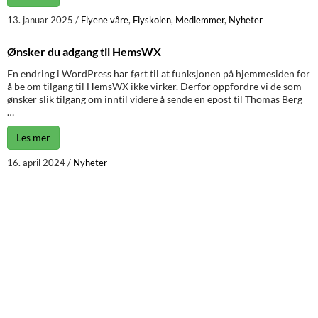
13. januar 2025
/
Flyene våre
,
Flyskolen
,
Medlemmer
,
Nyheter
Ønsker du adgang til HemsWX
En endring i WordPress har ført til at funksjonen på hjemmesiden for
å be om tilgang til HemsWX ikke virker. Derfor oppfordre vi de som
ønsker slik tilgang om inntil videre å sende en epost til Thomas Berg
…
Les mer
16. april 2024
/
Nyheter