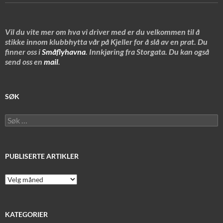
Vil du vite mer om hva vi driver med er du velkommen til å
stikke innom klubbhytta vår på Kjeller for å slå av en prat. Du
finner oss i
Småflyhavna
. Innkjøring fra Storgata. Du kan også
send oss en
mail
.
SØK
Søk
etter:
PUBLISERTE ARTIKLER
Publiserte
artikler
KATEGORIER