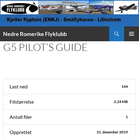
Søk
Nedre Romerike Flyklubb
HOPP
G5 PILOT’S GUIDE
PRIMÆ
TIL
INNHOLD
Last ned
144
Filstørrelse
2.24 MB
Antall filer
1
Opprettet
31. desember 2019