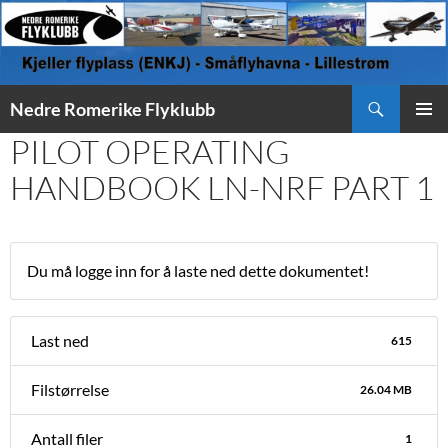
Søk
Nedre Romerike Flyklubb
HOPP
PILOT OPERATING
PRIMÆ
TIL
INNHOLD
HANDBOOK LN-NRF PART 1
Du må logge inn for å laste ned dette dokumentet!
Last ned
615
Filstørrelse
26.04 MB
Antall filer
1