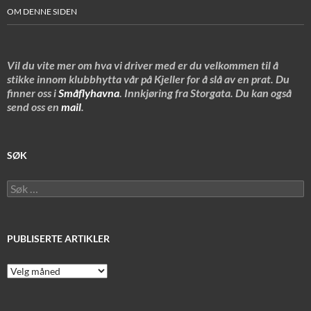
OM DENNE SIDEN
Vil du vite mer om hva vi driver med er du velkommen til å
stikke innom klubbhytta vår på Kjeller for å slå av en prat. Du
finner oss i
Småflyhavna
. Innkjøring fra Storgata. Du kan også
send oss en
mail
.
SØK
Søk
etter:
PUBLISERTE ARTIKLER
Publiserte
artikler