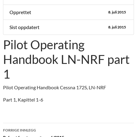
Opprettet
8. juli 2015
Sist oppdatert
8. juli 2015
Pilot Operating
Handbook LN-NRF part
1
Pilot Operating Handbook Cessna 172S, LN-NRF
Part 1, Kapittel 1-6
Innleggsnavigasjon
FORRIGE INNLEGG