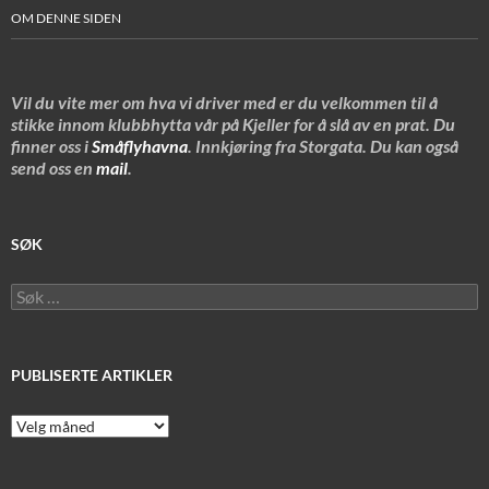
OM DENNE SIDEN
Vil du vite mer om hva vi driver med er du velkommen til å
stikke innom klubbhytta vår på Kjeller for å slå av en prat. Du
finner oss i
Småflyhavna
. Innkjøring fra Storgata. Du kan også
send oss en
mail
.
SØK
Søk
etter:
PUBLISERTE ARTIKLER
Publiserte
artikler