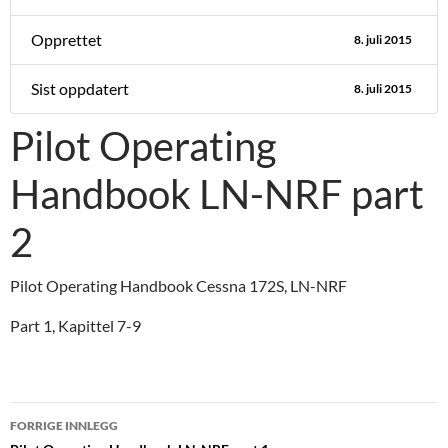
Opprettet
8. juli 2015
Sist oppdatert
8. juli 2015
Pilot Operating
Handbook LN-NRF part
2
Pilot Operating Handbook Cessna 172S, LN-NRF
Part 1, Kapittel 7-9
Innleggsnavigasjon
FORRIGE INNLEGG