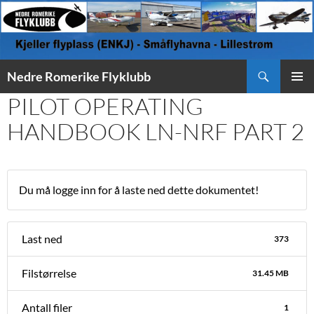
Søk
Nedre Romerike Flyklubb
HOPP
PILOT OPERATING
PRIMÆ
TIL
INNHOLD
HANDBOOK LN-NRF PART 2
Du må logge inn for å laste ned dette dokumentet!
Last ned
373
Filstørrelse
31.45 MB
Antall filer
1