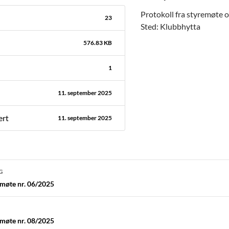
Protokoll fra styremøte 
23
Sted: Klubbhytta
576.83 KB
1
11. september 2025
ert
11. september 2025
navigasjon
G
emøte nr. 06/2025
emøte nr. 08/2025