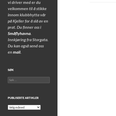
vi driver med er du
velkommen til å stikke
innom klubbhytta vår
på Kjeller for å slå av en
prat. Du finner oss i
Småflyhavna
.
Innkjøring fra Storgata.
Du kan også send oss
en
mail
.
SØK
Søk
etter:
PUBLISERTE ARTIKLER
Publiserte
artikler