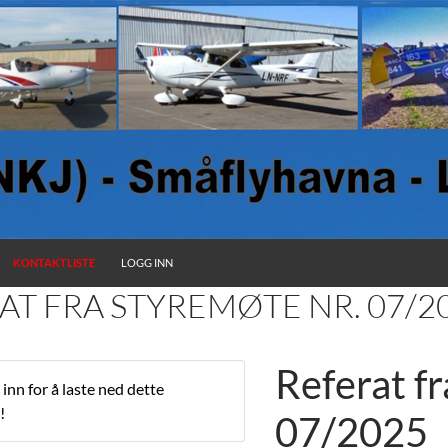
KONTAKTLISTE
LOGG INN
AT FRA STYREMØTE NR. 07/2
Referat fr
inn for å laste ned dette
!
07/2025