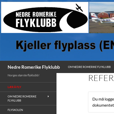
HOPP TIL INNHOLD
Søk
Nedre Romerike Flyklubb
OM NEDRE ROMERIKE FLYKLUBB
REFER
Norges største flyklubb!
LÆR Å FLY
OM NEDRE ROMERIKE
Du må logge 
FLYKLUBB
dokumentet
FLYSKOLEN