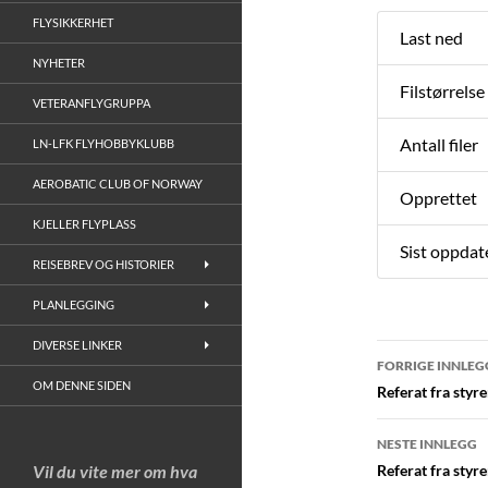
FLYSIKKERHET
Last ned
NYHETER
Filstørrelse
VETERANFLYGRUPPA
Antall filer
LN-LFK FLYHOBBYKLUBB
AEROBATIC CLUB OF NORWAY
Opprettet
KJELLER FLYPLASS
Sist oppdat
REISEBREV OG HISTORIER
PLANLEGGING
DIVERSE LINKER
Innleggs
FORRIGE INNLEG
OM DENNE SIDEN
Referat fra styr
NESTE INNLEGG
Vil du vite mer om hva
Referat fra styr