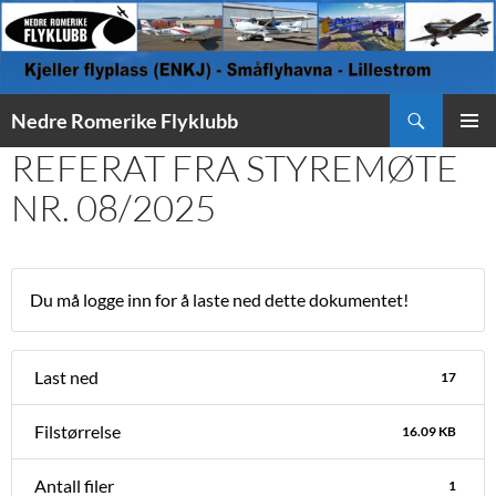
Søk
Nedre Romerike Flyklubb
HOPP
REFERAT FRA STYREMØTE
PRIMÆ
TIL
INNHOLD
NR. 08/2025
Du må logge inn for å laste ned dette dokumentet!
Last ned
17
Filstørrelse
16.09 KB
Antall filer
1