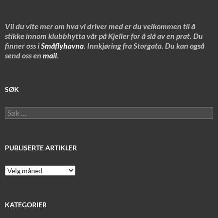
Vil du vite mer om hva vi driver med er du velkommen til å
stikke innom klubbhytta vår på Kjeller for å slå av en prat. Du
finner oss i
Småflyhavna
. Innkjøring fra Storgata. Du kan også
send oss en
mail
.
SØK
Søk
etter:
PUBLISERTE ARTIKLER
Publiserte
artikler
KATEGORIER