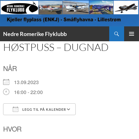
Søk
Nedre Romerike Flyklubb
HOPP
HØSTPUSS – DUGNAD
PRIMÆ
TIL
INNHOLD
NÅR
13.09.2023
16:00 - 22:00
LEGG TIL PÅ KALENDER
Last ned ICS
Google Kalender
HVOR