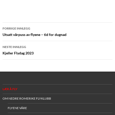
Innleggsnavigasjon
FORRIGE INNLEGG
Utsatt vårpuss av flyene – tid for dugnad
NESTE INNLEGG
Kjeller Flydag 2023
LÆR Å FLY
OM NEDRE ROMERIKE FLYKLUBB
FLYENE VÅRE