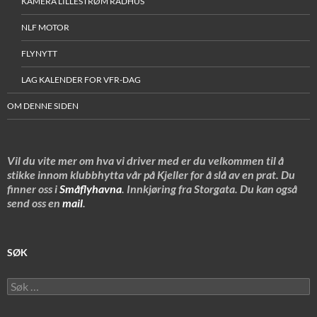
KAMERA LILLESTRØM RÅDHUS
NLF MOTOR
FLYNYTT
LAG KALENDER FOR VFR-DAG
OM DENNE SIDEN
Vil du vite mer om hva vi driver med er du velkommen til å
stikke innom klubbhytta vår på Kjeller for å slå av en prat. Du
finner oss i
Småflyhavna
. Innkjøring fra Storgata. Du kan også
send oss en
mail
.
SØK
Søk
etter: