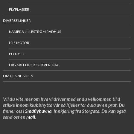
FLYPLASSER
DIVERSE LINKER
KAMERA LILLESTRØM RÅDHUS
NLF MOTOR
FLYNYTT
LAG KALENDER FOR VFR-DAG
OM DENNE SIDEN
Vil du vite mer om hva vi driver med er du velkommen til å
stikke innom klubbhytta vår på Kjeller for å slå av en prat. Du
finner oss i
Småflyhavna
. Innkjøring fra Storgata. Du kan også
send oss en
mail
.