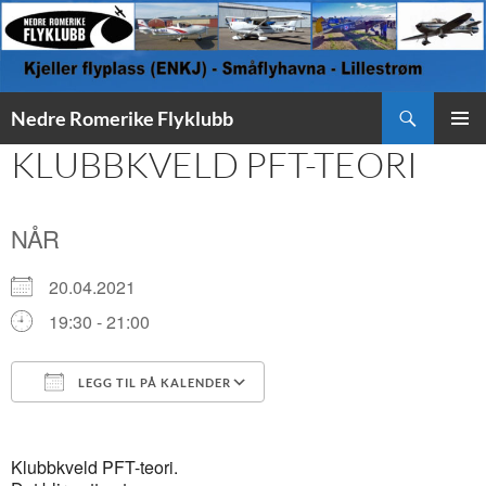
Søk
Nedre Romerike Flyklubb
HOPP
KLUBBKVELD PFT-TEORI
PRIMÆ
TIL
INNHOLD
NÅR
20.04.2021
19:30 - 21:00
LEGG TIL PÅ KALENDER
Last ned ICS
Google Kalender
Klubbkveld PFT-teori.