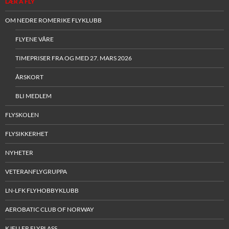
LÆR Å FLY
OM NEDRE ROMERIKE FLYKLUBB
FLYENE VÅRE
TIMEPRISER FRA OG MED 27. MARS 2026
ÅRSKORT
BLI MEDLEM
FLYSKOLEN
FLYSIKKERHET
NYHETER
VETERANFLYGRUPPA
LN-LFK FLYHOBBYKLUBB
AEROBATIC CLUB OF NORWAY
KJELLER FLYPLASS