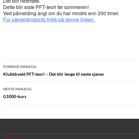
Det blir nettmøte.
Dette blir siste PFT-teori før sommeren!
Ved påmelding angi om du har mindre enn 200 timer.
For påmeldingsinfo trykk på denne linken.
Innleggsnavigasjon
FORRIGE INNLEGG
Klubbkveld PFT-teori – Det blir lenge til neste sjanse
NESTE INNLEGG
G1000-kurs