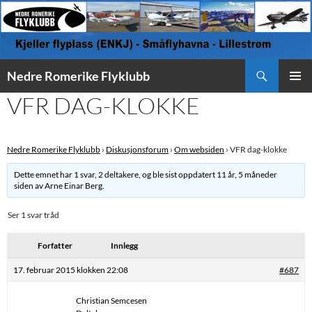
Søk
Nedre Romerike Flyklubb
HOPP
VFR DAG-KLOKKE
PRIMÆ
TIL
INNHOLD
Nedre Romerike Flyklubb
›
Diskusjonsforum
›
Om websiden
›
VFR dag-klokke
Dette emnet har 1 svar, 2 deltakere, og ble sist oppdatert
11 år, 5 måneder
siden
av
Arne Einar Berg
.
Ser 1 svar tråd
Forfatter
Innlegg
17. februar 2015 klokken 22:08
#687
Christian Semcesen