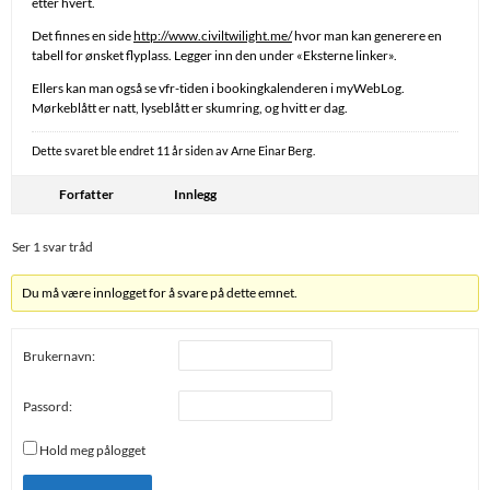
etter hvert.
Det finnes en side
http://www.civiltwilight.me/
hvor man kan generere en
tabell for ønsket flyplass. Legger inn den under «Eksterne linker».
Ellers kan man også se vfr-tiden i bookingkalenderen i myWebLog.
Mørkeblått er natt, lyseblått er skumring, og hvitt er dag.
Dette svaret ble endret 11 år siden av
Arne Einar Berg
.
Forfatter
Innlegg
Ser 1 svar tråd
Du må være innlogget for å svare på dette emnet.
Brukernavn:
Passord:
Hold meg pålogget