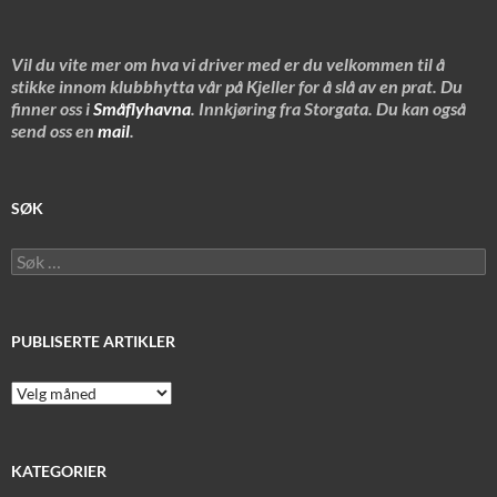
Vil du vite mer om hva vi driver med er du velkommen til å
stikke innom klubbhytta vår på Kjeller for å slå av en prat. Du
finner oss i
Småflyhavna
. Innkjøring fra Storgata. Du kan også
send oss en
mail
.
SØK
Søk
etter:
PUBLISERTE ARTIKLER
Publiserte
artikler
KATEGORIER