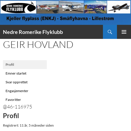
Søk
Nedre Romerike Flyklubb
HOPP
GEIR HOVLAND
PRIMÆ
TIL
INNHOLD
Profil
Emner startet
Svar opprettet
Engasjementer
Favoritter
@46-116975
Profil
Registrert: 11 år, 5 måneder siden