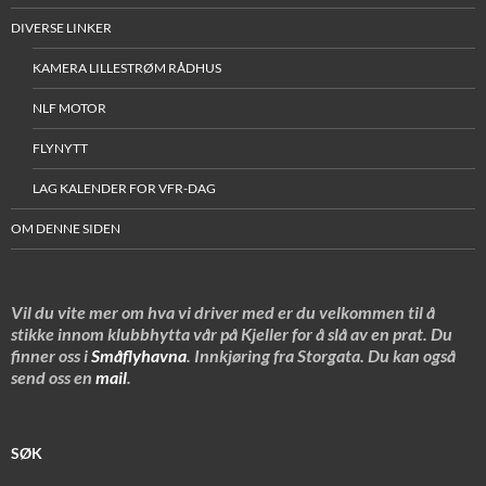
DIVERSE LINKER
KAMERA LILLESTRØM RÅDHUS
NLF MOTOR
FLYNYTT
LAG KALENDER FOR VFR-DAG
OM DENNE SIDEN
Vil du vite mer om hva vi driver med er du velkommen til å
stikke innom klubbhytta vår på Kjeller for å slå av en prat. Du
finner oss i
Småflyhavna
. Innkjøring fra Storgata. Du kan også
send oss en
mail
.
SØK