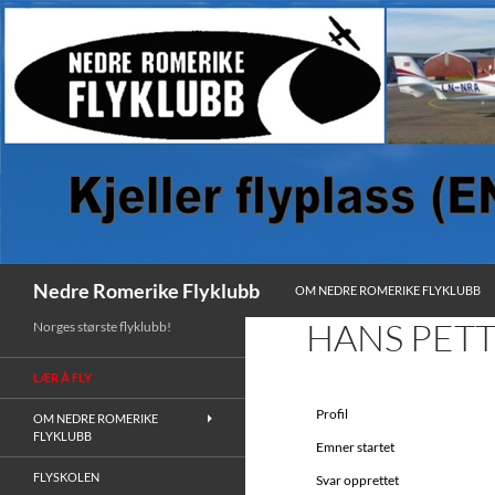
HOPP TIL INNHOLD
Søk
Nedre Romerike Flyklubb
OM NEDRE ROMERIKE FLYKLUBB
HANS PETT
Norges største flyklubb!
LÆR Å FLY
Profil
OM NEDRE ROMERIKE
FLYKLUBB
Emner startet
FLYSKOLEN
Svar opprettet