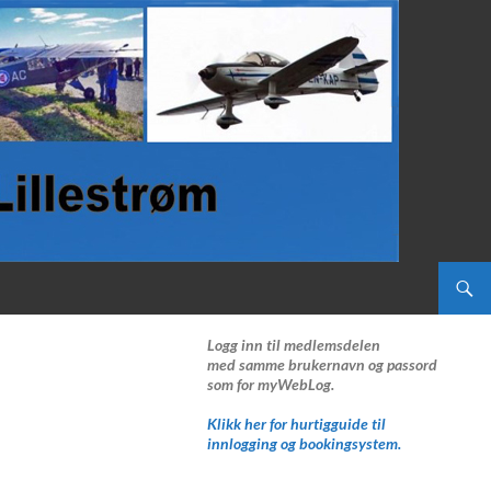
Logg inn til medlemsdelen
med samme brukernavn og passord
som for myWebLog.
Klikk her for hurtigguide til
innlogging og bookingsystem.