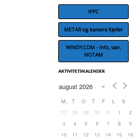
IPPC
METAR og kamera Kjeller
WINDY.COM - Info, vær.
NOTAM
AKTIVITETSKALENDER
M
T
O
T
F
L
S
27
28
29
30
31
1
2
8
3
4
5
6
7
9
10
11
12
13
14
15
16