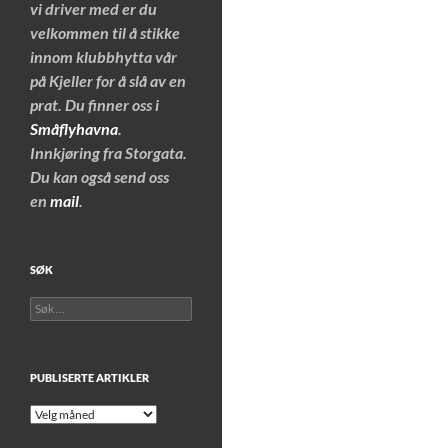
vi driver med er du
velkommen til å stikke
innom klubbhytta vår
på Kjeller for å slå av en
prat. Du finner oss i
Småflyhavna
.
Innkjøring fra Storgata.
Du kan også send oss
en
mail
.
SØK
Søk
etter:
PUBLISERTE ARTIKLER
Publiserte
artikler