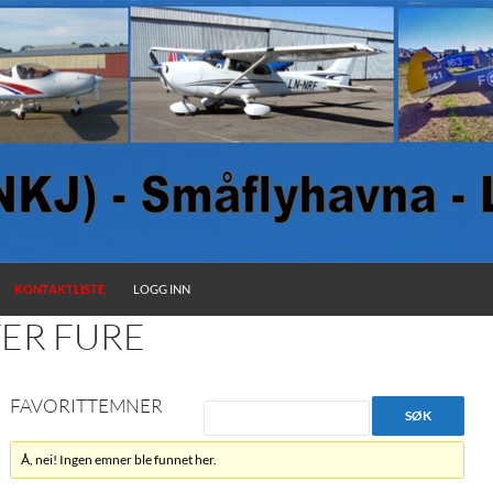
KONTAKTLISTE
LOGG INN
ER FURE
FAVORITTEMNER
Å, nei! Ingen emner ble funnet her.