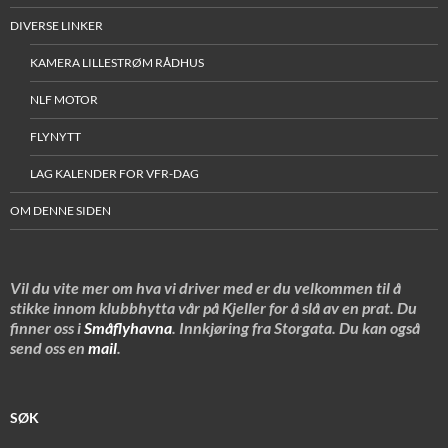
DIVERSE LINKER
KAMERA LILLESTRØM RÅDHUS
NLF MOTOR
FLYNYTT
LAG KALENDER FOR VFR-DAG
OM DENNE SIDEN
Vil du vite mer om hva vi driver med er du velkommen til å
stikke innom klubbhytta vår på Kjeller for å slå av en prat. Du
finner oss i
Småflyhavna
. Innkjøring fra Storgata. Du kan også
send oss en
mail
.
SØK