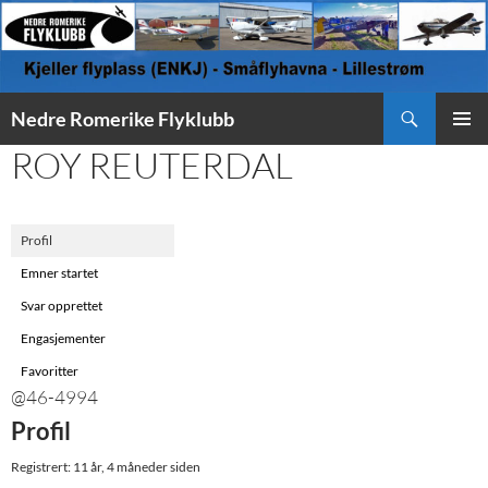
Søk
Nedre Romerike Flyklubb
HOPP
ROY REUTERDAL
PRIMÆ
TIL
INNHOLD
Profil
Emner startet
Svar opprettet
Engasjementer
Favoritter
@46-4994
Profil
Registrert: 11 år, 4 måneder siden