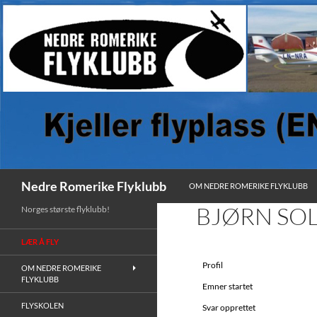
HOPP TIL INNHOLD
Søk
Nedre Romerike Flyklubb
OM NEDRE ROMERIKE FLYKLUBB
BJØRN SO
Norges største flyklubb!
LÆR Å FLY
Profil
OM NEDRE ROMERIKE
FLYKLUBB
Emner startet
FLYSKOLEN
Svar opprettet