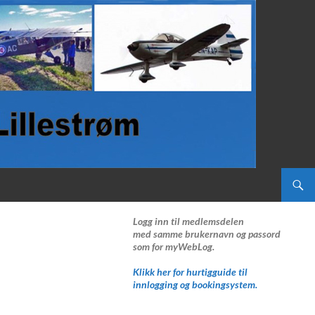
Logg inn til medlemsdelen
med samme brukernavn og passord
som for myWebLog.
Klikk her for hurtigguide til
innlogging og bookingsystem.