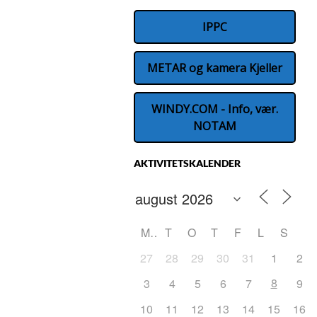
IPPC
METAR og kamera Kjeller
WINDY.COM - Info, vær.
NOTAM
AKTIVITETSKALENDER
M
T
O
T
F
L
S
27
28
29
30
31
1
2
8
3
4
5
6
7
9
10
11
12
13
14
15
16