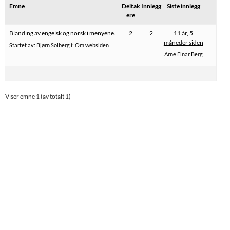
Emne
Deltak
Innlegg
Siste innlegg
ere
Blanding av engelsk og norsk i menyene.
2
2
11 år, 5
måneder siden
Startet av:
Bjørn Solberg
i:
Om websiden
Arne Einar Berg
Viser emne 1 (av totalt 1)