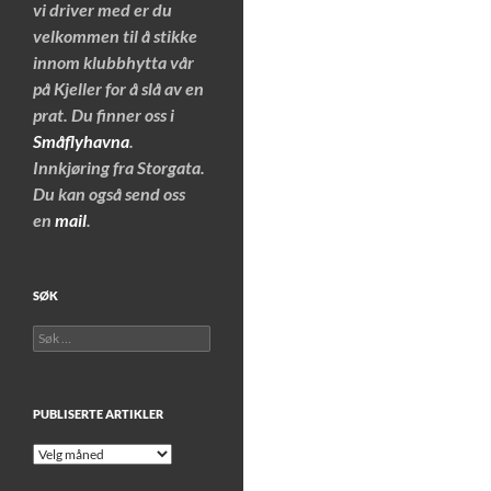
vi driver med er du
velkommen til å stikke
innom klubbhytta vår
på Kjeller for å slå av en
prat. Du finner oss i
Småflyhavna
.
Innkjøring fra Storgata.
Du kan også send oss
en
mail
.
SØK
Søk
etter:
PUBLISERTE ARTIKLER
Publiserte
artikler