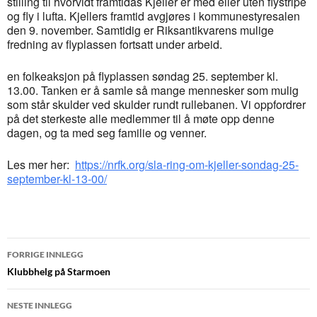
stilling til hvorvidt framtidas Kjeller er med eller uten flystripe
og fly i lufta. Kjellers framtid avgjøres i kommunestyresalen
den 9. november. Samtidig er Riksantikvarens mulige
fredning av flyplassen fortsatt under arbeid.
en folkeaksjon på flyplassen søndag 25. september kl.
13.00. Tanken er å samle så mange mennesker som mulig
som står skulder ved skulder rundt rullebanen. Vi oppfordrer
på det sterkeste alle medlemmer til å møte opp denne
dagen, og ta med seg familie og venner.
Les mer her:
https://nrfk.org/sla-ring-om-kjeller-sondag-25-
september-kl-13-00/
Innleggsnavigasjon
FORRIGE INNLEGG
Klubbhelg på Starmoen
NESTE INNLEGG