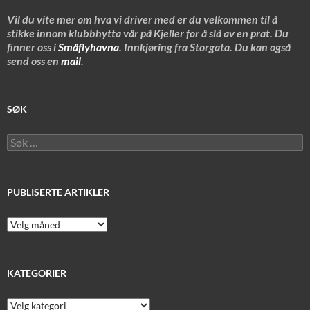
Vil du vite mer om hva vi driver med er du velkommen til å
stikke innom klubbhytta vår på Kjeller for å slå av en prat. Du
finner oss i
Småflyhavna
. Innkjøring fra Storgata. Du kan også
send oss en
mail
.
SØK
Søk
etter:
PUBLISERTE ARTIKLER
Publiserte
artikler
KATEGORIER
Kategorier