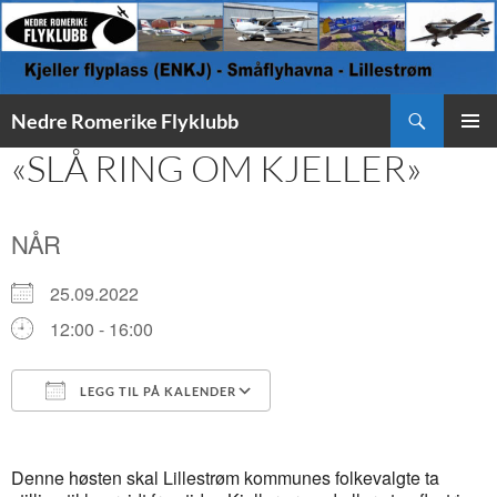
Søk
Nedre Romerike Flyklubb
HOPP
«SLÅ RING OM KJELLER»
PRIMÆ
TIL
INNHOLD
NÅR
25.09.2022
12:00 - 16:00
LEGG TIL PÅ KALENDER
Last ned ICS
Google Kalender
Denne høsten skal Lillestrøm kommunes folkevalgte ta