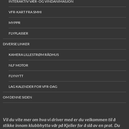
INTERAKTIV VÆR- OG VINDANIMASJON
VFR-KART FRA SMHI
MYPPR
FLYPLASSER
DIVERSE LINKER
KAMERA LILLESTRØM RÅDHUS
NLF MOTOR
FLYNYTT
LAG KALENDER FOR VFR-DAG
OM DENNE SIDEN
Vil du vite mer om hva vi driver med er du velkommen til å
stikke innom klubbhytta vår på Kjeller for å slå av en prat. Du