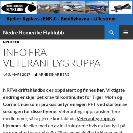
Søk
Nedre Romerike Flyklubb
HOPP
PRIMÆ
NYHETER
TIL
INFO FRA
INNHOLD
VETERANFLYGRUPPA
5. MARS 2017
ARNE EINAR BERG
NRFVs driftshåndbok er oppdatert og finnes
her
. Viktigste
endring er skjerpet krav til kontinuitet for Tiger Moth og
Cornell, noe som i praksis betyr en egen PFT ved starten av
sesongen for disse flyene.
Veteranflygruppa ønsker flere
medlemmer, så ta gjerne kontakt via
Veteranflygruppas
hjemmeside
eller med en av instruktørene hvis du har lyst på
en prøvetur i et av våre fly. Ellers er vel de fleste klar over at