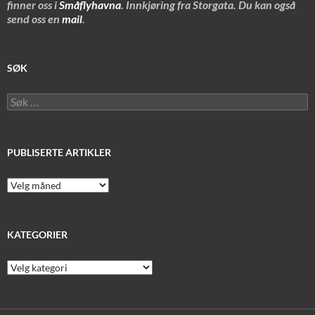
finner oss i
Småflyhavna
. Innkjøring fra Storgata. Du kan også
send oss en
mail
.
SØK
Søk
etter:
PUBLISERTE ARTIKLER
Publiserte
artikler
KATEGORIER
Kategorier