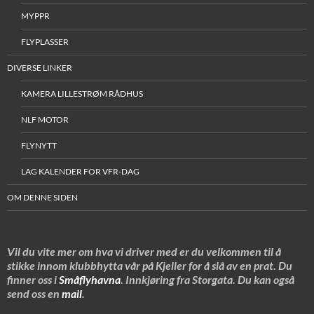
MYPPR
FLYPLASSER
DIVERSE LINKER
KAMERA LILLESTRØM RÅDHUS
NLF MOTOR
FLYNYTT
LAG KALENDER FOR VFR-DAG
OM DENNE SIDEN
Vil du vite mer om hva vi driver med er du velkommen til å
stikke innom klubbhytta vår på Kjeller for å slå av en prat. Du
finner oss i
Småflyhavna
. Innkjøring fra Storgata. Du kan også
send oss en
mail
.