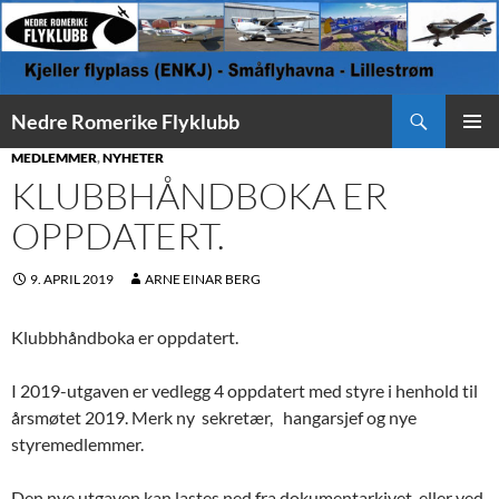
Søk
Nedre Romerike Flyklubb
HOPP
PRIMÆ
MEDLEMMER
,
NYHETER
TIL
KLUBBHÅNDBOKA ER
INNHOLD
OPPDATERT.
9. APRIL 2019
ARNE EINAR BERG
Klubbhåndboka er oppdatert.
I 2019-utgaven er vedlegg 4 oppdatert med styre i henhold til
årsmøtet 2019. Merk ny sekretær, hangarsjef og nye
styremedlemmer.
Den nye utgaven kan lastes ned fra dokumentarkivet, eller ved