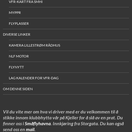
VFR-KART FRA SMHI
MYPPR
FLYPLASSER
DIVERSE LINKER
KAMERA LILLESTRØM RÅDHUS
NLF MOTOR
FLYNYTT
LAG KALENDER FOR VFR-DAG
OM DENNE SIDEN
Vil du vite mer om hva vi driver med er du velkommen til å
stikke innom klubbhytta vår på Kjeller for å slå av en prat. Du
finner oss i
Småflyhavna
. Innkjøring fra Storgata. Du kan også
send oss en
mail
.