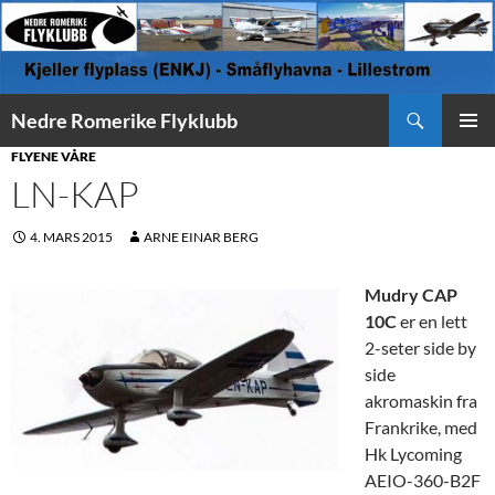
Søk
Nedre Romerike Flyklubb
HOPP
PRIMÆ
FLYENE VÅRE
TIL
LN-KAP
INNHOLD
4. MARS 2015
ARNE EINAR BERG
Mudry CAP
10C
er en lett
2-seter side by
side
akromaskin fra
Frankrike, med
Hk Lycoming
AEIO-360-B2F