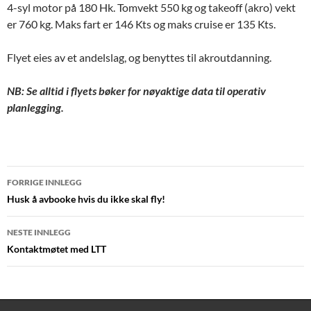
4-syl motor på 180 Hk. Tomvekt 550 kg og takeoff (akro) vekt
er 760 kg. Maks fart er 146 Kts og maks cruise er 135 Kts.
Flyet eies av et andelslag, og benyttes til akroutdanning.
NB: Se alltid i flyets bøker for nøyaktige data til operativ
planlegging.
Innleggsnavigasjon
FORRIGE INNLEGG
Husk å avbooke hvis du ikke skal fly!
NESTE INNLEGG
Kontaktmøtet med LTT