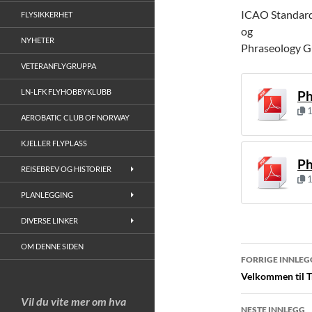
ICAO Standard 
FLYSIKKERHET
og
NYHETER
Phraseology Gu
VETERANFLYGRUPPA
LN-LFK FLYHOBBYKLUBB
Ph
1
AEROBATIC CLUB OF NORWAY
KJELLER FLYPLASS
Ph
REISEBREV OG HISTORIER
1
PLANLEGGING
DIVERSE LINKER
OM DENNE SIDEN
Innleggs
FORRIGE INNLEG
Velkommen til Tr
Vil du vite mer om hva
NESTE INNLEGG