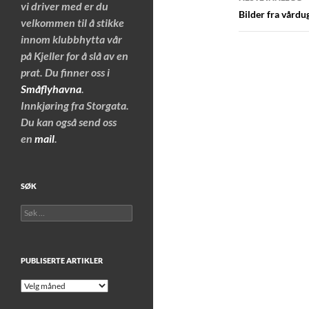
vi driver med er du
Bilder fra vårdu
velkommen til å stikke
innom klubbhytta vår
på Kjeller for å slå av en
prat. Du finner oss i
Småflyhavna
.
Innkjøring fra Storgata.
Du kan også send oss
en
mail
.
SØK
Søk
etter:
PUBLISERTE ARTIKLER
Publiserte
artikler