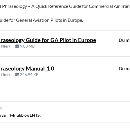
Phraseology – A Quick Reference Guide for Commercial Air Trans
ide for General Aviation Pilots in Europe.
raseology Guide for GA Pilot in Europe
Du må
 fil(er)
9.03 MB
raseology Manual_1 0
Du må
 fil(er)
246.94 KB
navigasjon
G
ysil flyklubb og ENTS.