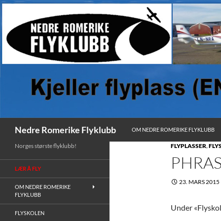
HOPP TIL INNHOLD
Søk
Nedre Romerike Flyklubb
OM NEDRE ROMERIKE FLYKLUBB
Norges største flyklubb!
FLYPLASSER
,
FLY
PHRAS
LÆR Å FLY
23. MARS 2015
OM NEDRE ROMERIKE
FLYKLUBB
Under «Flyskol
FLYSKOLEN