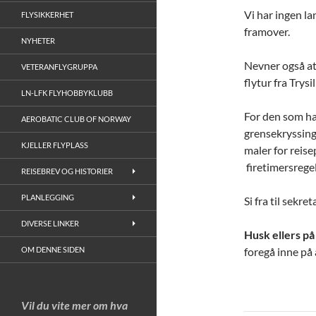
Vi har ingen la
FLYSIKKERHET
framover.
NYHETER
Nevner også at 
VETERANFLYGRUPPA
flytur fra Trysi
LN-LFK FLYHOBBYKLUBB
For den som har
AEROBATIC CLUB OF NORWAY
grensekryssing
KJELLER FLYPLASS
maler for reise
firetimersregel
REISEBREV OG HISTORIER
PLANLEGGING
Si fra til sekre
DIVERSE LINKER
Husk ellers på
OM DENNE SIDEN
foregå inne på 
Vil du vite mer om hva