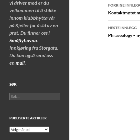
Innleggs
vi driver med er du
FORRIGE INNLEG
velkommen til å stikke
Kontaktmøtet m
innom klubbhytta vår
på Kjeller for å slå av en
NESTE INNLEGG
prat. Du finner oss i
Phraseology – n
Småflyhavna
.
Innkjøring fra Storgata.
Du kan også send oss
en
mail
.
SØK
Søk
etter:
PUBLISERTE ARTIKLER
Publiserte
artikler