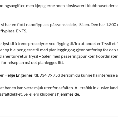
ndingsavgifter, men kjøp gjerne noen kioskvarer i klubbhuset derso
vi har en flott naboflyplass på svensk side, i Sälen. Den har 1.300 x 
l flyplass, ENTS.
 lyst til å trene prosedyrer ved flyging til/fra utlandet er Trysil e
er og hjelper gjerne til med planlegging og gjennomføring for den 
planer tur/retur Trysil – Sälen med passeringspunkter, koordinater
 for reiseplan må det planlegges litt.
tær
Helge Engernes
tlf. 934 99 753 dersom du kunne ha interesse av 
at banen kan være mjuk utenfor asfalten. All trafikk inklusive lan
asfaltdekket. Se ellers klubbens
hjemmeside.