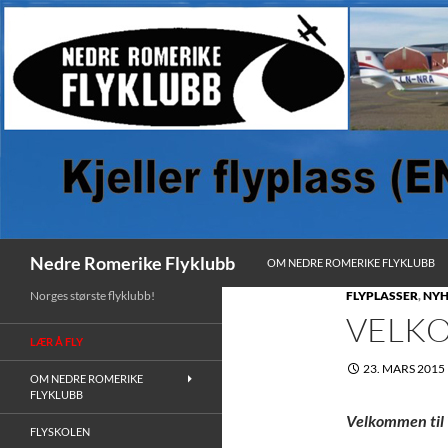
HOPP TIL INNHOLD
Søk
Nedre Romerike Flyklubb
OM NEDRE ROMERIKE FLYKLUBB
Norges største flyklubb!
FLYPLASSER
,
NYH
VELKO
LÆR Å FLY
23. MARS 2015
OM NEDRE ROMERIKE
FLYKLUBB
Velkommen til 
FLYSKOLEN