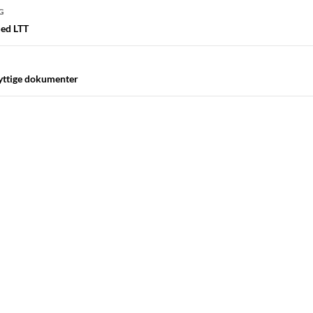
navigasjon
G
ed LTT
yttige dokumenter