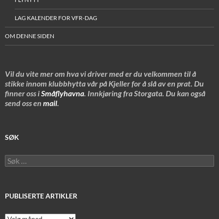
LAG KALENDER FOR VFR-DAG
OM DENNE SIDEN
Vil du vite mer om hva vi driver med er du velkommen til å
stikke innom klubbhytta vår på Kjeller for å slå av en prat. Du
finner oss i
Småflyhavna
. Innkjøring fra Storgata. Du kan også
send oss en
mail
.
SØK
Søk
etter:
PUBLISERTE ARTIKLER
Publiserte