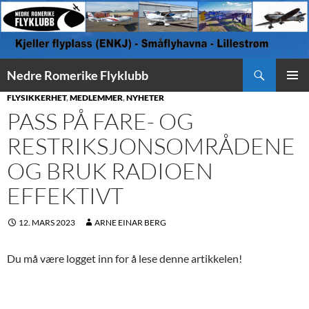
Søk
Nedre Romerike Flyklubb
HOPP
PRIMÆ
FLYSIKKERHET
,
MEDLEMMER
,
NYHETER
TIL
PASS PÅ FARE- OG
INNHOLD
RESTRIKSJONSOMRÅDENE
OG BRUK RADIOEN
EFFEKTIVT
12. MARS 2023
ARNE EINAR BERG
Du må være logget inn for å lese denne artikkelen!