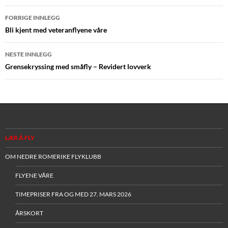
Innleggsnavigasjon
FORRIGE INNLEGG
Bli kjent med veteranflyene våre
NESTE INNLEGG
Grensekryssing med småfly – Revidert lovverk
LÆR Å FLY
OM NEDRE ROMERIKE FLYKLUBB
FLYENE VÅRE
TIMEPRISER FRA OG MED 27. MARS 2026
ÅRSKORT