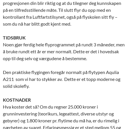
progresjonen din blir riktig og at du tilegner deg kunnskapen
på en tilfredsstillende måte. Til slutt flyr du opp med en
kontrollant fra Luftfartstilsynet, også på flyskolen sitt fly –
som du nå har blitt godt kjent med.
TIDSBRUK
Noen gjør ferdig hele flyprogrammet på rundt 3 måneder, men
å bruke rundt ett år er mer normalt. Dette er det i hovedsak
opp til deg selv og værgudene å bestemme.
Den praktiske flygingen foregår normalt på flytypen Aqulia
A211 som vi har to stykker av. Dette er et topp moderne og
solid skolefly.
KOSTNADER
Hva koster det så? Om du regner 25.000 kroner i
grunninvestering (teorikurs, lege­attest, diverse utstyr og
gebyrer) og 1.800 kroner pr. flytime du må ha, er du rimelig i
nærheten av svaret. Erfaringsmessig er et sted mellom 55 og