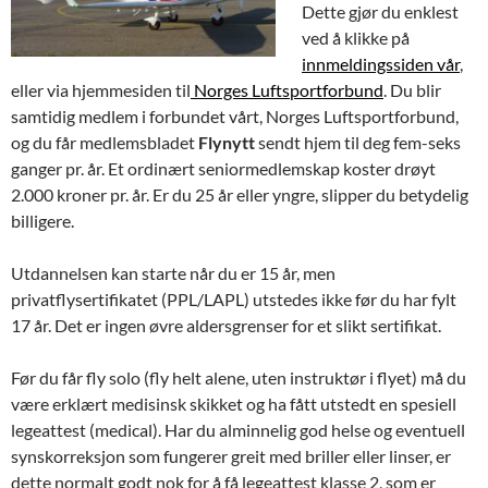
Dette gjør du enklest
ved å klikke på
innmeldingssiden vår
,
eller via hjemmesiden til
Norges Luftsportforbund
. Du blir
samtidig medlem i forbundet vårt, Norges Luftsportforbund,
og du får medlemsbladet
Flynytt
sendt hjem til deg fem-seks
ganger pr. år. Et ordinært seniormedlemskap koster drøyt
2.000 kroner pr. år. Er du 25 år eller yngre, slipper du betydelig
billigere.
Utdannelsen kan starte når du er 15 år, men
privatflysertifikatet (PPL/LAPL) utstedes ikke før du har fylt
17 år. Det er ingen øvre aldersgrenser for et slikt sertifikat.
Før du får fly solo (fly helt alene, uten instruktør i flyet) må du
være erklært medisinsk skikket og ha fått utstedt en spesiell
legeattest (medical). Har du alminnelig god helse og eventuell
synskorreksjon som fungerer greit med briller eller linser, er
dette normalt godt nok for å få legeattest klasse 2, som er