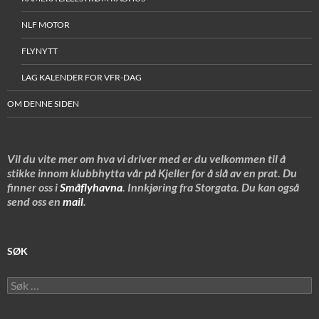
NLF MOTOR
FLYNYTT
LAG KALENDER FOR VFR-DAG
OM DENNE SIDEN
Vil du vite mer om hva vi driver med er du velkommen til å
stikke innom klubbhytta vår på Kjeller for å slå av en prat. Du
finner oss i
Småflyhavna
. Innkjøring fra Storgata. Du kan også
send oss en
mail
.
SØK
Søk
etter: