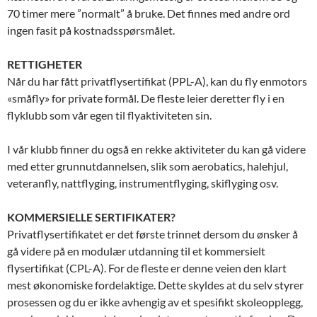
70 timer mere ”normalt” å bruke. Det finnes med andre ord
ingen fasit på kostnadsspørsmålet.
RETTIGHETER
Når du har fått privatflysertifikat (PPL-A), kan du fly enmotors
«småfly» for private formål. De fleste leier deretter fly i en
flyklubb som vår egen til flyaktiviteten sin.
I vår klubb finner du også en rekke aktiviteter du kan gå videre
med etter grunnutdannelsen, slik som aerobatics, halehjul,
veteranfly, nattflyging, instrumentflyging, skiflyging osv.
KOMMERSIELLE SERTIFIKATER?
Privatflysertifikatet er det første trinnet dersom du ønsker å
gå videre på en modulær utdanning til et kommersielt
flysertifikat (CPL-A). For de fleste er denne veien den klart
mest økonomiske fordelaktige. Dette skyldes at du selv styrer
prosessen og du er ikke avhengig av et spesifikt skoleopplegg,