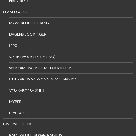
HISTORIER
PLANLEGGING
MYWEBLOG BOOKING
DAGENS BOOKINGER
IPPC
VÆRET PÅ KJELLER (YR.NO)
WEBKAMERAER OG METAR KJELLER
INTERAKTIV VÆR- OG VINDANIMASJON
VFR-KART FRA SMHI
MYPPR
FLYPLASSER
DIVERSE LINKER
KAMERA LILLESTRØM RÅDHUS