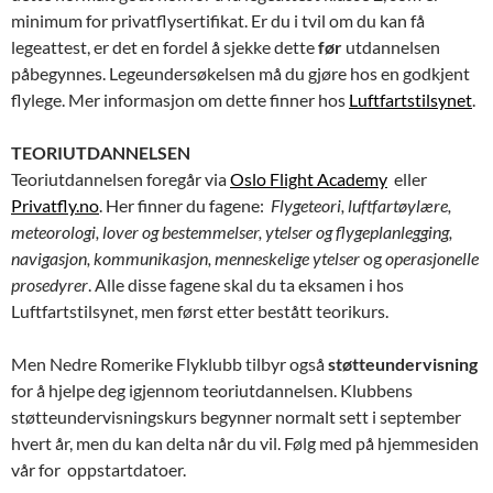
minimum for privatflysertifikat. Er du i tvil om du kan få
legeattest, er det en fordel å sjekke dette
før
utdannelsen
påbegynnes. Legeundersøkelsen må du gjøre hos en godkjent
flylege. Mer informasjon om dette finner hos
Luftfartstilsynet
.
TEORIUTDANNELSEN
Teoriutdannelsen foregår via
Oslo Flight Academy
eller
Privatfly.no
. Her finner du fagene:
Flygeteori, luftfartøylære,
meteorologi, lover og bestemmelser, ytelser og flygeplanlegging,
navigasjon, kommunikasjon, menneskelige ytelser
og
operasjonelle
prosedyrer
. Alle disse fagene skal du ta eksamen i hos
Luftfartstilsynet, men først etter bestått teorikurs.
Men Nedre Romerike Flyklubb tilbyr også
støtteundervisning
for å hjelpe deg igjennom teoriutdannelsen. Klubbens
støtteundervisningskurs begynner normalt sett i september
hvert år, men du kan delta når du vil. Følg med på hjemmesiden
vår for oppstartdatoer.