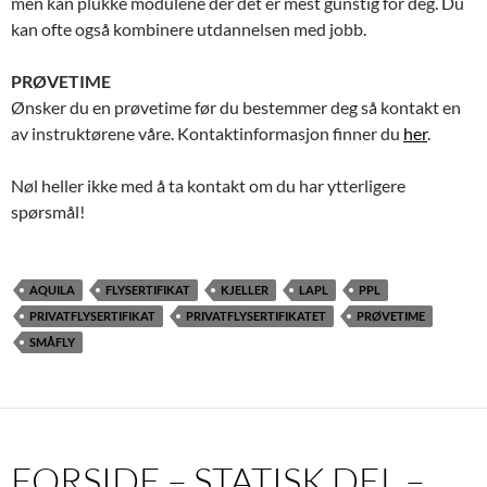
men kan plukke modulene der det er mest gunstig for deg. Du
kan ofte også kombinere utdannelsen med jobb.
PRØVETIME
Ønsker du en prøvetime før du bestemmer deg så kontakt en
av instruktørene våre. Kontaktinformasjon finner du
her
.
Nøl heller ikke med å ta kontakt om du har ytterligere
spørsmål!
AQUILA
FLYSERTIFIKAT
KJELLER
LAPL
PPL
PRIVATFLYSERTIFIKAT
PRIVATFLYSERTIFIKATET
PRØVETIME
SMÅFLY
FORSIDE – STATISK DEL –