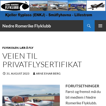
Søk
Nedre Romerike Flyklubb
HOPP
PRIMÆ
TIL
INNHOLD
FLYSKOLEN
,
LÆR Å FLY
VEIEN TIL
PRIVATFLYSERTIFIKAT
31. AUGUST 2023
ARNE EINAR BERG
FORUTSETNINGER
Først og fremst må du
bli medlem i Nedre
Romerike Flyklubb.