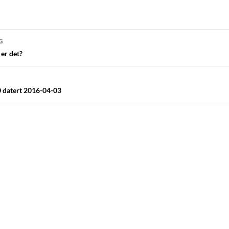
navigasjon
G
 er det?
 datert 2016-04-03