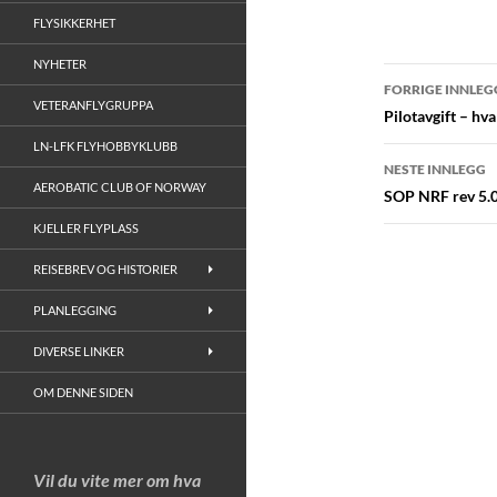
FLYSIKKERHET
NYHETER
Innleggs
FORRIGE INNLEG
VETERANFLYGRUPPA
Pilotavgift – hva
LN-LFK FLYHOBBYKLUBB
NESTE INNLEGG
AEROBATIC CLUB OF NORWAY
SOP NRF rev 5.0
KJELLER FLYPLASS
REISEBREV OG HISTORIER
PLANLEGGING
DIVERSE LINKER
OM DENNE SIDEN
Vil du vite mer om hva