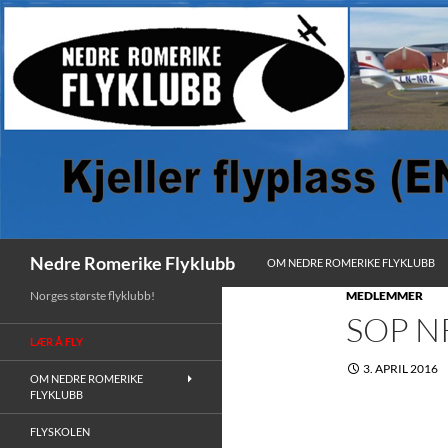
HOPP TIL INNHOLD
Søk
Nedre Romerike Flyklubb
OM NEDRE ROMERIKE FLYKLUBB
Norges største flyklubb!
MEDLEMMER
SOP NR
LÆR Å FLY
3. APRIL 2016
OM NEDRE ROMERIKE
FLYKLUBB
FLYSKOLEN