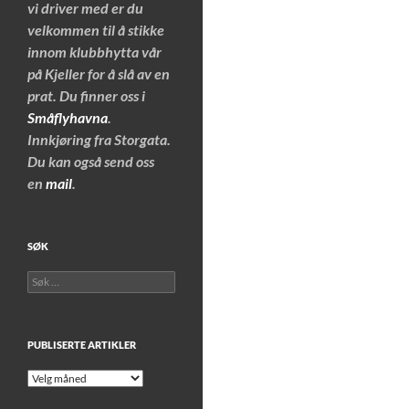
vi driver med er du
velkommen til å stikke
innom klubbhytta vår
på Kjeller for å slå av en
prat. Du finner oss i
Småflyhavna
.
Innkjøring fra Storgata.
Du kan også send oss
en
mail
.
SØK
Søk
etter:
PUBLISERTE ARTIKLER
Publiserte
artikler