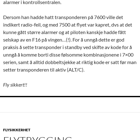
alarmer i kontrollsentralen.
Dersom han hadde hatt transponderen på 7600 ville det
indikert radio-feil, og med 7500 at flyet var kapret, dvs at det
kunne gått større alarmer og at piloten kanskje hadde fått
selskap av en F16 på vingen…(!). For å unngå dette er god
praksis å sette transponder i standby ved skifte av kode for å
unngå å komme borti disse følsomme kombinasjonene i 7×00
serien, samt å alltid dobbeltsjekke at riktig kode er satt før man
setter transponderen til aktiv (ALT/C).
Fly sikkert!!
FLYSIKKERHET