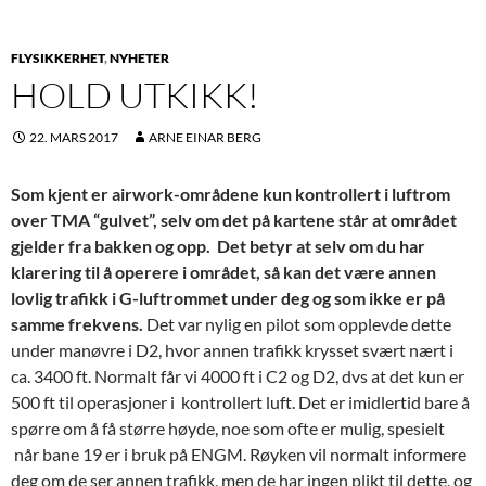
FLYSIKKERHET
,
NYHETER
HOLD UTKIKK!
22. MARS 2017
ARNE EINAR BERG
Som kjent er airwork-områdene kun kontrollert i luftrom
over TMA “gulvet”, selv om det på kartene står at området
gjelder fra bakken og opp. Det betyr at selv om du har
klarering til å operere i området, så kan det være annen
lovlig trafikk i G-luftrommet under deg og som ikke er på
samme frekvens.
Det var nylig en pilot som opplevde dette
under manøvre i D2, hvor annen trafikk krysset svært nært i
ca. 3400 ft. Normalt får vi 4000 ft i C2 og D2, dvs at det kun er
500 ft til operasjoner i kontrollert luft. Det er imidlertid bare å
spørre om å få større høyde, noe som ofte er mulig, spesielt
når bane 19 er i bruk på ENGM. Røyken vil normalt informere
deg om de ser annen trafikk, men de har ingen plikt til dette, og