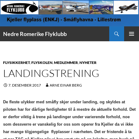
Søk
Nedre Romerike Flyklubb
HOPP
PRIMÆ
TIL
INNHOLD
FLYSIKKERHET
,
FLYSKOLEN
,
MEDLEMMER
,
NYHETER
LANDINGSTRENING
7. DESEMBER 2017
ARNE EINAR BERG
De fleste ulykker med småfly skjer under landing, og skyldes at
piloten har for dårlige ferdigheter til å mestre de aktuelle forhold. Det
er derfor viktig å trene på landinger under varierende forhold, noe
som dessverre er vanskelig for oss som operer fra Kjeller da vi ikke
har mange tilgjengelige flyplasser i nærheten. Det er fristende å ta