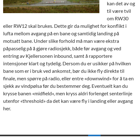
kan det av og
til være tvil
om RW30
eller RW12 skal brukes. Dette gir da mulighet for konflikt i
lufta mellom avgang på en bane og samtidig landing på
motsatt bane. Under slike forhold må man være ekstra
påpasselig på å gjøre radiosjekk, både før avgang og ved
entring av Kjellersonen inbound, samt å rapportere
intensjoner klart og tydelig. Dersom du er usikker på hvilken
bane som er i bruk ved ankomst, bør du ikke fly direkte til
finale, men spørre på radio, eller entre «downwind» for å ta en
sjekk av vindpølsa før du bestemmer deg. Eventuelt kan du
krysse banen «midfield», men kryss aldri forlenget senterlinje
utenfor «threshold» da det kan være fly i landing eller avgang
her.