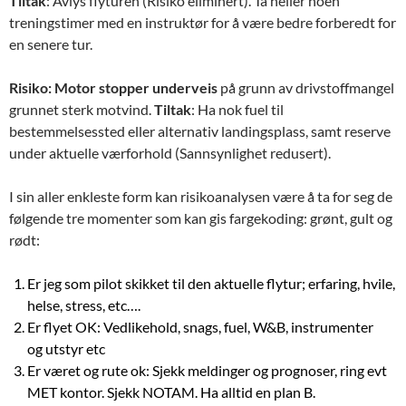
Tiltak
: Avlys flyturen (Risiko eliminert). Ta heller noen
treningstimer med en instruktør for å være bedre forberedt for
en senere tur.
Risiko: Motor stopper underveis
på grunn av drivstoffmangel
grunnet sterk motvind.
Tiltak
: Ha nok fuel til
bestemmelsessted eller alternativ landingsplass, samt reserve
under aktuelle værforhold (Sannsynlighet redusert).
I sin aller enkleste form kan risikoanalysen være å ta for seg de
følgende tre momenter som kan gis fargekoding: grønt, gult og
rødt:
Er jeg som pilot skikket til den aktuelle flytur; erfaring, hvile,
helse, stress, etc….
Er flyet OK: Vedlikehold, snags, fuel, W&B, instrumenter
og utstyr etc
Er været og rute ok: Sjekk meldinger og prognoser, ring evt
MET kontor. Sjekk NOTAM. Ha alltid en plan B.