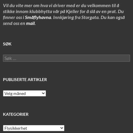
Vil du vite mer om hva vi driver med er du velkommen til å
stikke innom klubbhytta vår på Kjeller for å slå av en prat. Du
finner oss i
Småflyhavna
. Innkjøring fra Storgata. Du kan også
send oss en
mail
.
SØK
Søk
etter:
PUBLISERTE ARTIKLER
Publiserte
artikler
KATEGORIER
Kategorier