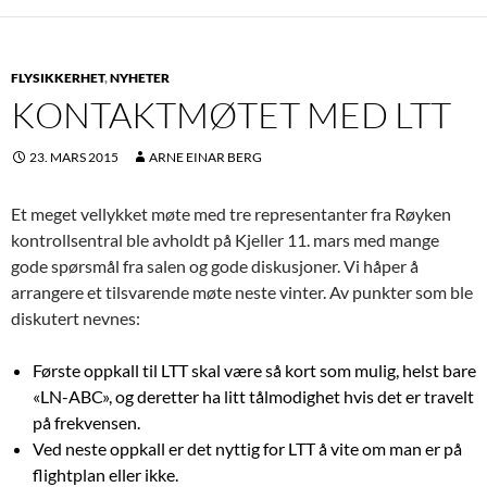
FLYSIKKERHET
,
NYHETER
KONTAKTMØTET MED LTT
23. MARS 2015
ARNE EINAR BERG
Et meget vellykket møte med tre representanter fra Røyken
kontrollsentral ble avholdt på Kjeller 11. mars med mange
gode spørsmål fra salen og gode diskusjoner. Vi håper å
arrangere et tilsvarende møte neste vinter. Av punkter som ble
diskutert nevnes:
Første oppkall til LTT skal være så kort som mulig, helst bare
«LN-ABC», og deretter ha litt tålmodighet hvis det er travelt
på frekvensen.
Ved neste oppkall er det nyttig for LTT å vite om man er på
flightplan eller ikke.