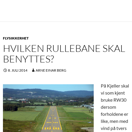
FLYSIKKERHET
HVILKEN RULLEBANE SKAL
BENYTTES?
8. JULI 2014
ARNE EINAR BERG
På Kjeller skal
vi som kjent
bruke RW30
dersom
forholdene er
like, men med
vind på tvers