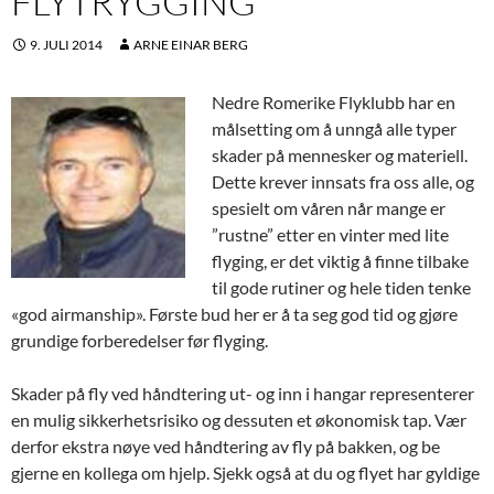
FLYTRYGGING
9. JULI 2014
ARNE EINAR BERG
Nedre Romerike Flyklubb har en
målsetting om å unngå alle typer
skader på mennesker og materiell.
Dette krever innsats fra oss alle, og
spesielt om våren når mange er
”rustne” etter en vinter med lite
flyging, er det viktig å finne tilbake
til gode rutiner og hele tiden tenke
«god airmanship». Første bud her er å ta seg god tid og gjøre
grundige forberedelser før flyging.
Skader på fly ved håndtering ut- og inn i hangar representerer
en mulig sikkerhetsrisiko og dessuten et økonomisk tap. Vær
derfor ekstra nøye ved håndtering av fly på bakken, og be
gjerne en kollega om hjelp. Sjekk også at du og flyet har gyldige