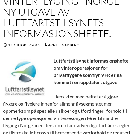
VINTERFLYGING I NORGE –
NY UTGAVE AV
LUFTFARTSTILSYNETS
INFORMASJONSHEFTE.
17. OKTOBER 2015
ARNE EINAR BERG
Luftfartstilsynet informasjonshefte
om vinteroperasjoner for
privatflygere som flyr VFR er nå
kommet i en oppdatert utgave.
Hensikten med heftet er å gjøre
flygere og flyeiere innenfor allmennflysegmentet mer
oppmerksom på spesielle risikoer og utfordringer i forhold til
denne type operasjoner. Vintersesongen fører til mindre
flyging i Norge, men dersom en tar nødvendige forhåndsregler
og tilstrekkelig hensyn til begrensende værforhold og redusert