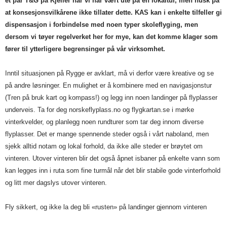
et par T&G på Kjeller når vi har vært ute på en lokaltur, men husk på
at konsesjonsvilkårene ikke tillater dette. KAS kan i enkelte tilfeller gi
dispensasjon i forbindelse med noen typer skoleflyging, men
dersom vi tøyer regelverket her for mye, kan det komme klager som
fører til ytterligere begrensinger på vår virksomhet.
Inntil situasjonen på Rygge er avklart, må vi derfor være kreative og se
på andre løsninger. En mulighet er å kombinere med en navigasjonstur
(Tren på bruk kart og kompass!) og legg inn noen landinger på flyplasser
underveis. Ta for deg norskeflyplass.no og flygkartan.se i mørke
vinterkvelder, og planlegg noen rundturer som tar deg innom diverse
flyplasser. Det er mange spennende steder også i vårt naboland, men
sjekk alltid notam og lokal forhold, da ikke alle steder er brøytet om
vinteren. Utover vinteren blir det også åpnet isbaner på enkelte vann som
kan legges inn i ruta som fine turmål når det blir stabile gode vinterforhold
og litt mer dagslys utover vinteren.
Fly sikkert, og ikke la deg bli «rusten» på landinger gjennom vinteren