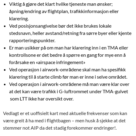
Viktig å gjøre det klart hvilke tjeneste man ønsker;
åpning/endring av flightplan, trafikkinformasjon eller
klarering.
Ved posisjonsangivelse bør det ikke brukes lokale
stedsnavn, heller avstand/retning fra sørre byer eller kjente
rapporteringspunkter.
Er man usikker på om man har klarering inn i en TMA eller
kontrollsone er det bedre å spørre en gang for mye enn å
forårsake en «airspace infringement»
Ved operasjon i airwork-områdene skal man ha spesifikk
klarering til å starte climb før man er inne i selve området.
Ved operasjon i airwork-områdene må man være klar over
at det kan være trafikk i G-luftrommet under TMA-gulvet
som LTT ikke har oversikt over.
Vedlagt er et uoffisielt kart med aktuelle frekvenser som kan
være greit å ha med i flightbagen – men husk å sjekke at det
stemmer not AIP da det stadig forekommer endringer!.