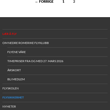
Innleggsnavigasjon
← FORRIGE
1
2
LÆR Å FLY
OM NEDRE ROMERIKE FLYKLUBB
FLYENE VÅRE
TIMEPRISER FRA OG MED 27. MARS 2026
ÅRSKORT
BLI MEDLEM
FLYSKOLEN
FLYSIKKERHET
NYHETER